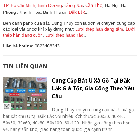
,
,
,
,
Cần Thơ
TP. Hồ Chí Minh
Bình Dương
Đồng Nai
Hà Nội,
Hải
....
Đắk Lắk
Phòng ,
Khánh Hòa,
Bình Thuận,
Bên cạnh pano cửa sắt, Dũng Thúy còn là đơn vị chuyên cung cấp
các loại vật tư cơ khí xây dựng như:
Lưới thép hàn dạng tấm
,
Lưới
thép hàn dạng cuộn
,
Lưới thép hàng rào
…
Liên hệ hotline: 0823468343
TIN LIÊN QUAN
Cung Cấp Bát U Xà Gồ Tại Đắk
Lắk Giá Tốt, Gia Công Theo Yêu
Cầu
Dũng Thúy chuyên cung cấp bát U xà gồ,
bát sắt chữ U tại Đắk Lắk với nhiều kích thước 30x30, 40x40,
50x50, 30x60, 40x80, 50x100, 60x120...Nhận gia công theo bản
vẽ, hàng sẵn kho, giao hàng toàn quốc, giá cạnh tranh.