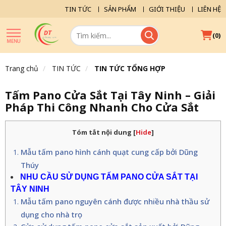
TIN TỨC
SẢN PHẨM
GIỚI THIỆU
LIÊN HỆ
(
)
0
Trang chủ
TIN TỨC
TIN TỨC TỔNG HỢP
Tấm Pano Cửa Sắt Tại Tây Ninh – Giải
Pháp Thi Công Nhanh Cho Cửa Sắt
Tóm tắt nội dung
[
Hide
]
Mẫu tấm pano hình cánh quạt cung cấp bởi Dũng
Thúy
NHU CẦU SỬ DỤNG TẤM PANO CỬA SẮT TẠI
TÂY NINH
Mẫu tấm pano nguyên cánh được nhiều nhà thầu sử
dụng cho nhà trọ