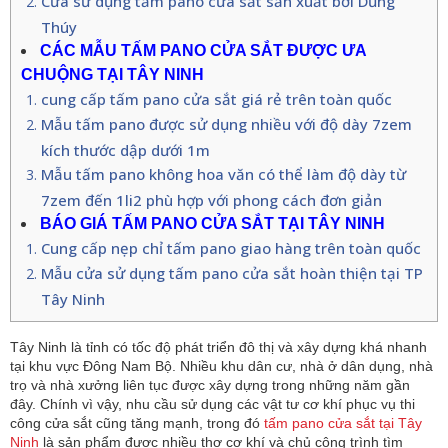
Cửa sử dụng tấm pano cửa sắt sản xuất bởi Dũng
Thúy
CÁC MẪU TẤM PANO CỬA SẮT ĐƯỢC ƯA
CHUỘNG TẠI TÂY NINH
cung cấp tấm pano cửa sắt giá rẻ trên toàn quốc
Mẫu tấm pano được sử dụng nhiều với độ dày 7zem
kích thước dập dưới 1m
Mẫu tấm pano không hoa văn có thể làm độ dày từ
7zem đến 1li2 phù hợp với phong cách đơn giản
BÁO GIÁ TẤM PANO CỬA SẮT TẠI TÂY NINH
Cung cấp nẹp chỉ tấm pano giao hàng trên toàn quốc
Mẫu cửa sử dụng tấm pano cửa sắt hoàn thiện tại TP
Tây Ninh
Tây Ninh là tỉnh có tốc độ phát triển đô thị và xây dựng khá nhanh
tại khu vực Đông Nam Bộ. Nhiều khu dân cư, nhà ở dân dụng, nhà
trọ và nhà xưởng liên tục được xây dựng trong những năm gần
đây. Chính vì vậy, nhu cầu sử dụng các vật tư cơ khí phục vụ thi
công cửa sắt cũng tăng mạnh, trong đó
tấm pano cửa sắt tại Tây
Ninh
là sản phẩm được nhiều thợ cơ khí và chủ công trình tìm