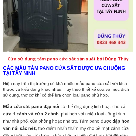
Cửa sử dụng tấm pano cửa sắt sản xuất bởi Dũng Thúy
CÁC MẪU TẤM PANO CỬA SẮT ĐƯỢC ƯA CHUỘNG
TẠI TÂY NINH
Hiện nay trên thị trường có khá nhiều mẫu pano cửa sắt với kích
thước và kiểu dáng khác nhau. Tùy theo thiết kế cửa và mục đích
sử dụng, thợ cơ khí có thể lựa chọn loại pano phù hợp.
Mẫu cửa sắt pano dập nổi
có thể ứng dụng linh hoạt cho cả
cửa 1 cánh và cửa 2 cánh
, phù hợp với nhiều loại công trình
như nhà phố, cửa phòng hoặc nhà trọ. Tấm pano được
dập hoa
văn nổi sắc nét
, tạo điểm nhấn thẩm mỹ cho bề mặt cánh cửa
đồng thời giúp cửa trông chắc chắn và hiện đại hơn. Với
độ dày