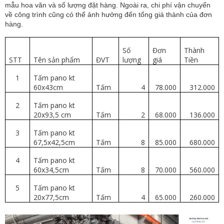
mẫu hoa văn và số lượng đặt hàng. Ngoài ra, chi phí vận chuyển
về công trình cũng có thể ảnh hưởng đến tổng giá thành của đơn
hàng.
Số
Đơn
Thành
STT
Tên sản phẩm
ĐVT
lượng
giá
Tiền
1
Tấm pano kt
60x43cm
Tấm
4
78.000
312.000
2
Tấm pano kt
20x93,5 cm
Tấm
2
68.000
136.000
3
Tấm pano kt
67,5x42,5cm
Tấm
8
85.000
680.000
4
Tấm pano kt
60x34,5cm
Tấm
8
70.000
560.000
5
Tấm pano kt
20x77,5cm
Tấm
4
65.000
260.000