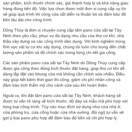
sản phẩm, kích thước chính xác, giá thành hợp lý và khả năng giao
hàng đúng tiến độ. Việc lựa chọn được một đơn vị cung cấp uy tín
sẽ giúp quá trình thi công cửa sắt diễn ra thuận lợi và đảm bảo độ
bền lâu dài cho công trình.
Dũng Thúy là đơn vị chuyên cung cấp tấm pano cửa sắt tại Tây
Ninh theo yêu cầu, phục vụ đa dạng nhu cầu của thợ cơ khí, nhà
thầu xây dựng và các công trình dân dụng. Với kinh nghiệm trong
lĩnh vực vật tư cơ khí xây dựng, chúng tôi luôn chú trọng đến chất
lượng sản phẩm và độ chính xác trong từng chi tiết gia công.
Các sản phẩm pano cửa sắt tại Tây Ninh do Dũng Thúy cung cấp
được gia công theo đúng kích thước đặt hàng, giúp thợ cơ khí dễ
dàng lắp đặt vào khung cửa mà không cần chỉnh sửa nhiều. Điều
này giúp tiết kiệm thời gian thi công, giảm chi phí nhân công và
đảm bảo tính thẩm mỹ cho cánh cửa sau khi hoàn thiện.
Ngoài ra, khi đặt tấm pano cửa sắt tại Tây Ninh, khách hàng sẽ
được tư vấn rõ ràng về kích thước, độ dày và mẫu mã phù hợp với
từng loại công trình. Tùy vào mục đích sử dụng như cửa nhà ở,
cửa phòng trọ, cửa cổng hoặc cửa nhà xưởng, đội ngũ tư vấn sẽ
gợi ý loại pano phù hợp để đảm bảo độ bền và chi phí hợp lý.