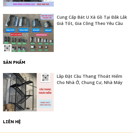
Cung Cấp Bát U Xà Gồ Tại Đắk Lắk
Giá Tốt, Gia Công Theo Yêu Cầu
SẢN PHẨM
Lắp Đặt Cầu Thang Thoát Hiểm
Cho Nhà Ở, Chung Cư, Nhà Máy
LIÊN HỆ