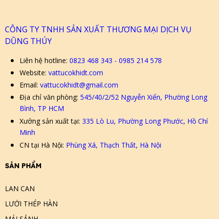
CÔNG TY TNHH SẢN XUẤT THƯƠNG MẠI DỊCH VỤ
DŨNG THÚY
Liên hệ hotline:
0823 468 343 - 0985 214 578
Website:
vattucokhidt.com
Email:
vattucokhidt@gmail.com
Địa chỉ văn phòng:
545/40/2/52 Nguyễn Xiển, Phường Long
Bình, TP HCM
Xưởng sản xuất tại:
335 Lò Lu, Phường Long Phước, Hồ Chí
Minh
CN tại Hà Nội:
Phùng Xá, Thạch Thất, Hà Nội
SẢN PHẨM
LAN CAN
LƯỚI THÉP HÀN
MÁI SẢNH