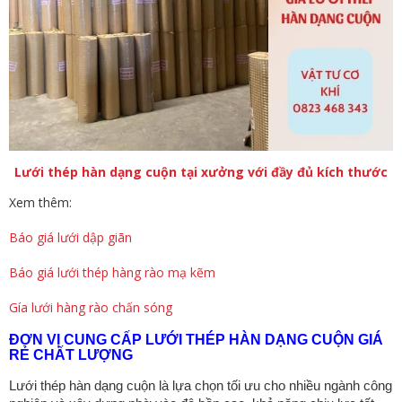
Lưới thép hàn dạng cuộn tại xưởng với đầy đủ kích thước
Xem thêm:
Báo giá lưới dập giãn
Báo giá lưới thép hàng rào mạ kẽm
Gía lưới hàng rào chấn sóng
ĐƠN VỊ CUNG CẤP LƯỚI THÉP HÀN DẠNG CUỘN GIÁ
RẺ CHẤT LƯỢNG
Lưới thép hàn dạng cuộn là lựa chọn tối ưu cho nhiều ngành công