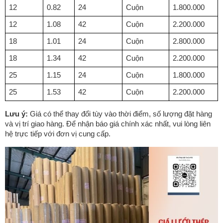
12
0.82
24
Cuộn
1.800.000
12
1.08
42
Cuộn
2.200.000
18
1.01
24
Cuộn
2.800.000
18
1.34
42
Cuộn
2.200.000
25
1.15
24
Cuộn
1.800.000
25
1.53
42
Cuộn
2.200.000
Lưu ý:
Giá có thể thay đổi tùy vào thời điểm, số lượng đặt hàng
và vị trí giao hàng. Để nhận báo giá chính xác nhất, vui lòng liên
hệ trực tiếp với đơn vị cung cấp.