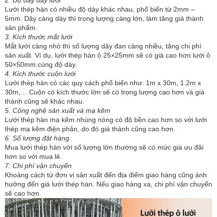
2. Độ dày dây lưới
Lưới thép hàn có nhiều độ dày khác nhau, phổ biến từ 2mm –
5mm. Dây càng dày thì trọng lượng càng lớn, làm tăng giá thành
sản phẩm.
3. Kích thước mắt lưới
Mắt lưới càng nhỏ thì số lượng dây đan càng nhiều, tăng chi phí
sản xuất. Ví dụ, lưới thép hàn ô 25×25mm sẽ có giá cao hơn lưới ô
50×50mm cùng độ dày.
4. Kích thước cuộn lưới
Lưới thép hàn có các quy cách phổ biến như: 1m x 30m, 1.2m x
30m,… Cuộn có kích thước lớn sẽ có trọng lượng cao hơn và giá
thành cũng sẽ khác nhau.
5. Công nghệ sản xuất và mạ kẽm
Lưới thép hàn mạ kẽm nhúng nóng có độ bền cao hơn so với lưới
thép mạ kẽm điện phân, do đó giá thành cũng cao hơn.
6. Số lượng đặt hàng
Mua lưới thép hàn với số lượng lớn thường sẽ có mức giá ưu đãi
hơn so với mua lẻ.
7. Chi phí vận chuyển
Khoảng cách từ đơn vị sản xuất đến địa điểm giao hàng cũng ảnh
hưởng đến giá lưới thép hàn. Nếu giao hàng xa, chi phí vận chuyển
sẽ cao hơn.