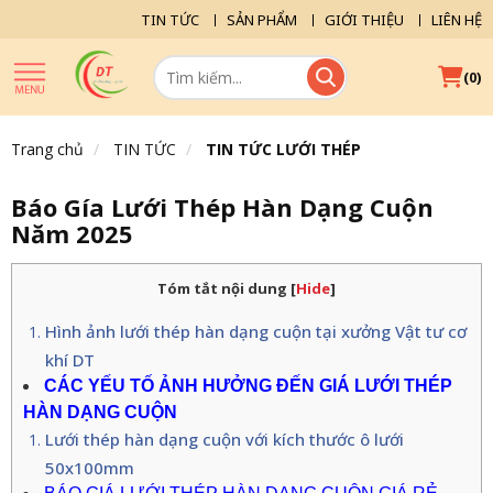
TIN TỨC
SẢN PHẨM
GIỚI THIỆU
LIÊN HỆ
(
)
0
Trang chủ
TIN TỨC
TIN TỨC LƯỚI THÉP
Báo Gía Lưới Thép Hàn Dạng Cuộn
Năm 2025
Tóm tắt nội dung
[
Hide
]
Hình ảnh lưới thép hàn dạng cuộn tại xưởng Vật tư cơ
khí DT
CÁC YẾU TỐ ẢNH HƯỞNG ĐẾN GIÁ LƯỚI THÉP
HÀN DẠNG CUỘN
Lưới thép hàn dạng cuộn với kích thước ô lưới
50x100mm