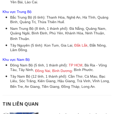
Yên Bái, Lào Cai.
Khu vực Trung Bộ
Bắc Trung Bộ (6 tỉnh): Thanh Hóa, Nghệ An, Hà Tĩnh, Quảng
Bình, Quảng Trị, Thừa Thiên Huế.
Nam Trung Bộ (8 tỉnh, 1 thành phố): Đà Nẵng, Quảng Nam,
Quảng Ngãi, Bình Định, Phú Yên, Khánh Hòa, Ninh Thuận,
Bình Thuận.
Tây Nguyên (5 tỉnh): Kon Tum, Gia Lai,
Đắk Lắk
, Đắk Nông,
Lâm Đồng.
Khu vực Nam Bộ
Đông Nam Bộ (5 tỉnh, 1 thành phố):
TP HCM
, Bà Rịa - Vũng
Tàu, Tây Ninh,
, Bình Phước.
Đồng Nai,
Bình Dương
Tây Nam Bộ (12 tỉnh, 1 thành phố): Cần Thơ, Cà Mau, Bạc
Liêu, Sóc Trăng, Kiên Giang, Hậu Giang, Trà Vinh, Vĩnh Long,
Bến Tre, An Giang, Tiền Giang, Đồng Tháp, Long An.
TIN LIÊN QUAN