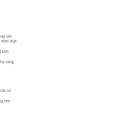
máy sản
 định chất
 lưới,
khả năng
 cầu sử
ng nhà