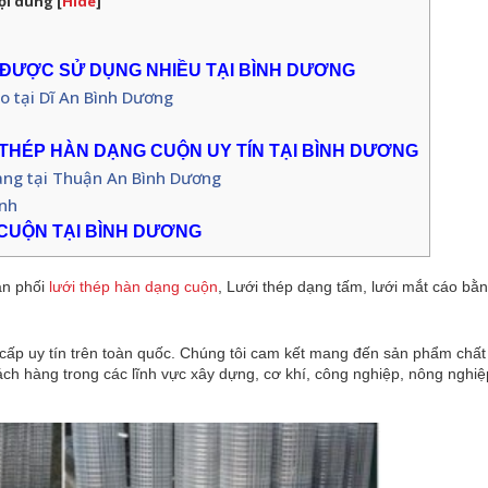
ội dung
[
Hide
]
 ĐƯỢC SỬ DỤNG NHIỀU TẠI BÌNH DƯƠNG
o tại Dĩ An Bình Dương
 THÉP HÀN DẠNG CUỘN UY TÍN TẠI BÌNH DƯƠNG
àng tại Thuận An Bình Dương
inh
CUỘN TẠI BÌNH DƯƠNG
ân phối
lưới thép hàn dạng cuộn
, Lưới thép dạng tấm, lưới mắt cáo bằn
cấp uy tín trên toàn quốc. Chúng tôi cam kết mang đến sản phẩm chất
ch hàng trong các lĩnh vực xây dựng, cơ khí, công nghiệp, nông nghi