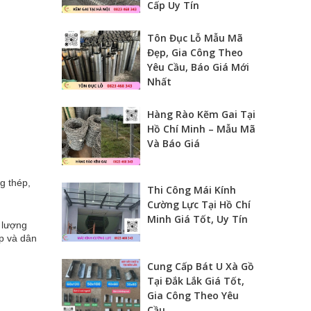
Cấp Uy Tín
Tôn Đục Lỗ Mẫu Mã
Đẹp, Gia Công Theo
Yêu Cầu, Báo Giá Mới
Nhất
Hàng Rào Kẽm Gai Tại
Hồ Chí Minh – Mẫu Mã
Và Báo Giá
g thép,
Thi Công Mái Kính
Cường Lực Tại Hồ Chí
Minh Giá Tốt, Uy Tín
 lượng
ệp và dân
Cung Cấp Bát U Xà Gồ
Tại Đắk Lắk Giá Tốt,
Gia Công Theo Yêu
Cầu