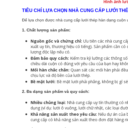
Hình ảnh lư
TIÊU CHÍ LỰA CHỌN NHÀ CUNG CẤP LƯỚI TH
Để lựa chọn được nhà cung cấp lưới thép hàn dạng cuộn uy
1. Chất lượng sản phẩm:
Nguồn gốc và chứng chỉ:
Ưu tiên các nhà cung cấ
xuất uy tín, thương hiệu có tiếng). Sản phẩm cần có
lượng độc lập nếu có.
Đảm bảo quy cách:
Kiểm tra kỹ lưỡng các thông số k
chiều dài cuộn có đúng với yêu cầu của bạn hay khô
Mối hàn chắc chắn:
Quan sát các mối hàn phải đều
chịu lực và độ bền của lưới thép.
Bề mặt lưới:
Bề mặt lưới phải phẳng, không bị gỉ sé
2. Đa dạng sản phẩm và quy cách:
Nhiều chủng loại:
Nhà cung cấp uy tín thường có n
dụng (ví dụ: lưới ô vuông, lưới chữ nhật, các loại đư
Khả năng sản xuất theo yêu cầu:
Nếu dự án của bạ
cung cấp có khả năng sản xuất theo đơn đặt hàng ri