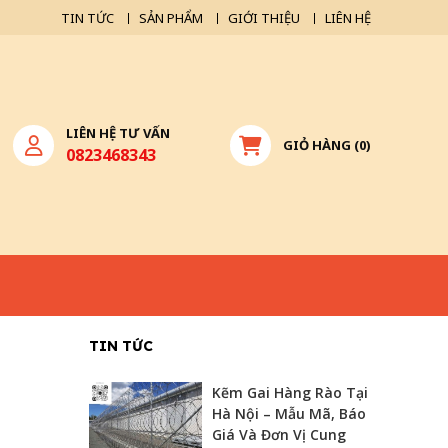
TIN TỨC
SẢN PHẨM
GIỚI THIỆU
LIÊN HỆ
LIÊN HỆ TƯ VẤN
GIỎ HÀNG
(
0
)
0823468343
TIN TỨC
Kẽm Gai Hàng Rào Tại
Hà Nội – Mẫu Mã, Báo
Giá Và Đơn Vị Cung