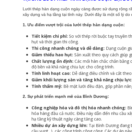
Lưới thép hàn dạng cuộn ngày càng được sử dụng rộng rãi
xây dựng và hạ tầng tại tỉnh này. Dưới đây là một số lý do 
1. Ưu điểm vượt trội của lưới thép hàn dạng cuộn:
Tiết kiệm chi phí:
So với thép rời buộc tay truyền t
hụt và thời gian thi công.
Thi công nhanh chóng và dễ dàng:
Dạng cuộn giúp
Giảm thiểu hao hụt:
Sản xuất theo quy cách giúp gi
Chất lượng ổn định:
Các mối hàn chắc chắn bằng cô
độ bền và khả năng chịu lực cho công trình.
Tính linh hoạt cao:
Dễ dàng điều chỉnh và cắt theo
Giảm khối lượng sàn và tăng khả năng chịu lực
Tính thẩm mỹ:
Bề mặt lưới đều đặn, góp phần nâng
2. Sự phát triển mạnh mẽ của Bình Dương:
Công nghiệp hóa và đô thị hóa nhanh chóng:
Bì
hóa hàng đầu cả nước. Điều này dẫn đến nhu cầu xây
hạ tầng kỹ thuật ngày càng tăng cao.
Nhiều dự án xây dựng lớn:
Tại Bình Dương đang tr
cầu vượt...), các công trình công cộng. Các dự án này