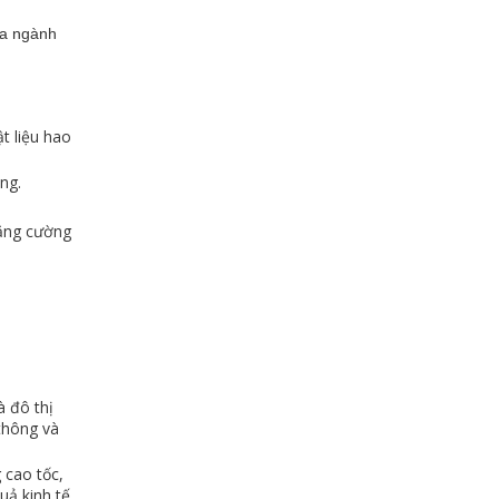
ủa ngành
t liệu hao
ng.
tăng cường
à đô thị
thông và
 cao tốc,
uả kinh tế,