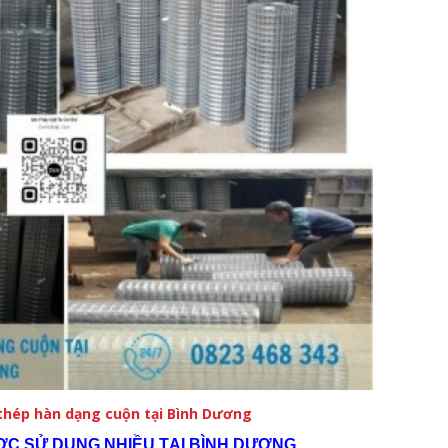
thép hàn dạng cuộn tại Bình Dương
ỢC SỬ DỤNG NHIỀU TẠI BÌNH DƯƠNG