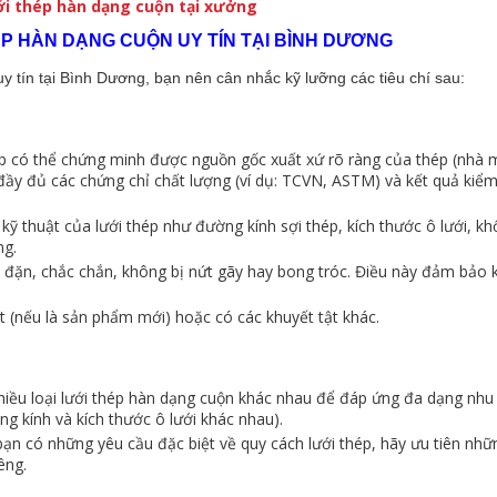
ới thép hàn dạng cuộn tại xưởng
ÉP HÀN DẠNG CUỘN UY TÍN TẠI BÌNH DƯƠNG
 tín tại Bình Dương, bạn nên cân nhắc kỹ lưỡng các tiêu chí sau:
p có thể chứng minh được nguồn gốc xuất xứ rõ ràng của thép (nhà 
 đầy đủ các chứng chỉ chất lượng (ví dụ: TCVN, ASTM) và kết quả kiểm
ỹ thuật của lưới thép như đường kính sợi thép, kích thước ô lưới, khổ
ng.
 đặn, chắc chắn, không bị nứt gãy hay bong tróc. Điều này đảm bảo 
t (nếu là sản phẩm mới) hoặc có các khuyết tật khác.
hiều loại lưới thép hàn dạng cuộn khác nhau để đáp ứng đa dạng nhu
ờng kính và kích thước ô lưới khác nhau).
n có những yêu cầu đặc biệt về quy cách lưới thép, hãy ưu tiên nhữ
êng.