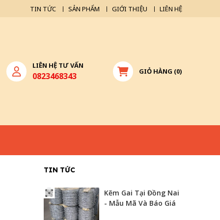
TIN TỨC
SẢN PHẨM
GIỚI THIỆU
LIÊN HỆ
LIÊN HỆ TƯ VẤN
GIỎ HÀNG
(
0
)
0823468343
TIN TỨC
Kẽm Gai Tại Đồng Nai
- Mẫu Mã Và Báo Giá