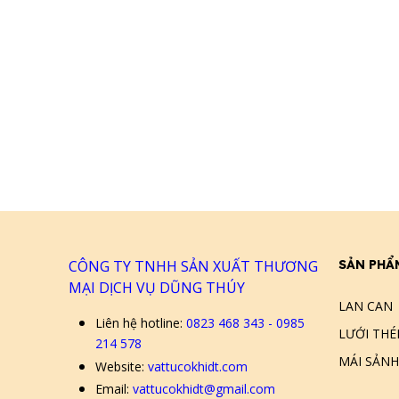
CÔNG TY TNHH SẢN XUẤT THƯƠNG
SẢN PHẨ
MẠI DỊCH VỤ DŨNG THÚY
LAN CAN
Liên hệ hotline:
0823 468 343 - 0985
LƯỚI THÉ
214 578
MÁI SẢNH
Website:
vattucokhidt.com
Email:
vattucokhidt@gmail.com