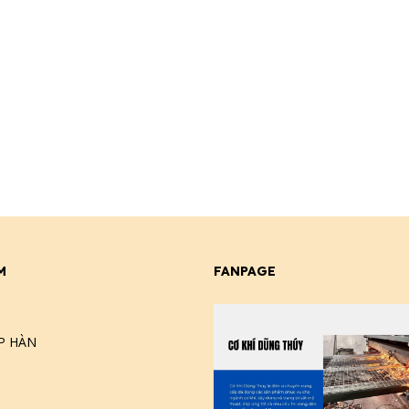
M
FANPAGE
P HÀN