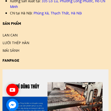
Xưởng sản xuất tại:
335 Lò Lu, Phường Long Phước, Hồ Chí
Minh
CN tại Hà Nội:
Phùng Xá, Thạch Thất, Hà Nội
SẢN PHẨM
LAN CAN
LƯỚI THÉP HÀN
MÁI SẢNH
FANPAGE