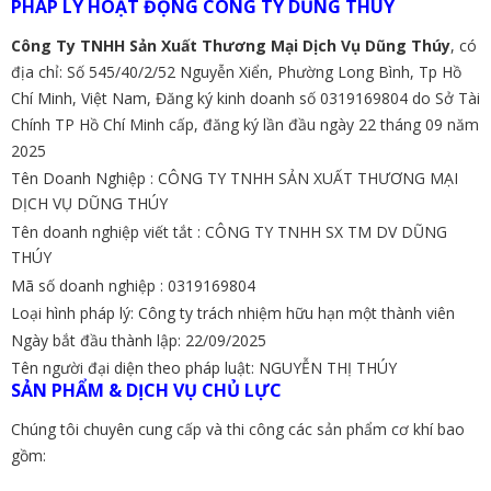
PHÁP LÝ HOẠT ĐỘNG CÔNG TY DŨNG THÚY
Công Ty TNHH Sản Xuất Thương Mại Dịch Vụ Dũng Thúy
, có
địa chỉ: Số 545/40/2/52 Nguyễn Xiển, Phường Long Bình, Tp Hồ
Chí Minh, Việt Nam, Đăng ký kinh doanh số 0319169804 do Sở Tài
Chính TP Hồ Chí Minh cấp, đăng ký lần đầu ngày 22 tháng 09 năm
2025
Tên Doanh Nghiệp : CÔNG TY TNHH SẢN XUẤT THƯƠNG MẠI
DỊCH VỤ DŨNG THÚY
Tên doanh nghiệp viết tắt : CÔNG TY TNHH SX TM DV DŨNG
THÚY
Mã số doanh nghiệp : 0319169804
Loại hình pháp lý: Công ty trách nhiệm hữu hạn một thành viên
Ngày bắt đầu thành lập: 22/09/2025
Tên người đại diện theo pháp luật: NGUYỄN THỊ THÚY
SẢN PHẨM & DỊCH VỤ CHỦ LỰC
Chúng tôi chuyên cung cấp và thi công các sản phẩm cơ khí bao
gồm: