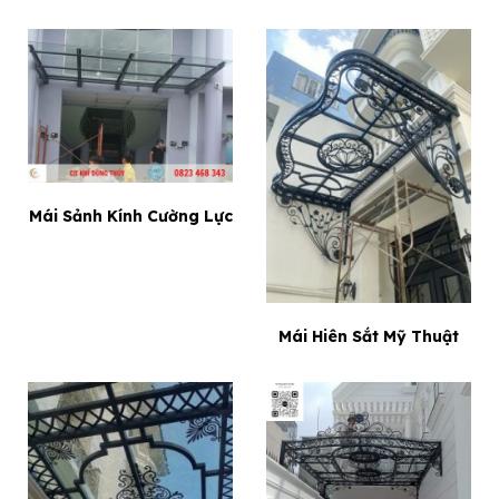
Mái Sảnh Kính Cường Lực
Thi công mái sảnh alu cho dự án trung tâm thương mại tại
Q8 Hồ Chí Minh
Mái Hiên Sắt Mỹ Thuật
Liên hệ hotline báo giá: 0823 468 343