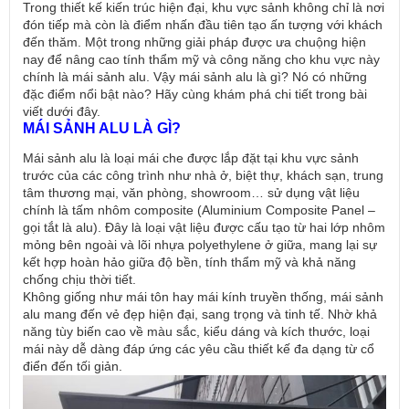
Trong thiết kế kiến trúc hiện đại, khu vực sảnh không chỉ là nơi
đón tiếp mà còn là điểm nhấn đầu tiên tạo ấn tượng với khách
đến thăm. Một trong những giải pháp được ưa chuộng hiện
nay để nâng cao tính thẩm mỹ và công năng cho khu vực này
chính là mái sảnh alu. Vậy mái sảnh alu là gì? Nó có những
đặc điểm nổi bật nào? Hãy cùng khám phá chi tiết trong bài
viết dưới đây.
MÁI SẢNH ALU LÀ GÌ?
Mái sảnh alu là loại mái che được lắp đặt tại khu vực sảnh
trước của các công trình như nhà ở, biệt thự, khách sạn, trung
tâm thương mại, văn phòng, showroom… sử dụng vật liệu
chính là tấm nhôm composite (Aluminium Composite Panel –
gọi tắt là alu). Đây là loại vật liệu được cấu tạo từ hai lớp nhôm
mỏng bên ngoài và lõi nhựa polyethylene ở giữa, mang lại sự
kết hợp hoàn hảo giữa độ bền, tính thẩm mỹ và khả năng
chống chịu thời tiết.
Không giống như mái tôn hay mái kính truyền thống, mái sảnh
alu mang đến vẻ đẹp hiện đại, sang trọng và tinh tế. Nhờ khả
năng tùy biến cao về màu sắc, kiểu dáng và kích thước, loại
mái này dễ dàng đáp ứng các yêu cầu thiết kế đa dạng từ cổ
điển đến tối giản.