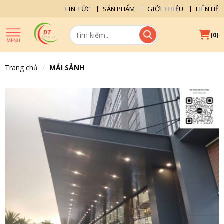
TIN TỨC
SẢN PHẨM
GIỚI THIỆU
LIÊN HỆ
(
)
0
Trang chủ
MÁI SẢNH