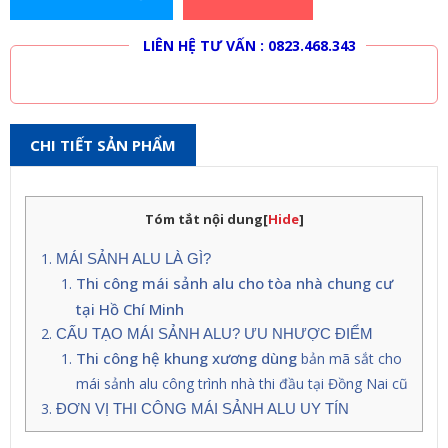
LIÊN HỆ MUA HÀNG
LIÊN HỆ TƯ VẤN : 0823.468.343
CHI TIẾT SẢN PHẨM
Tóm tắt nội dung
[
Hide
]
MÁI SẢNH ALU LÀ GÌ?
Thi công mái sảnh alu cho tòa nhà chung cư
tại Hồ Chí Minh
CẤU TẠO MÁI SẢNH ALU? ƯU NHƯỢC ĐIỂM
Thi công hệ khung xương dùng
bản mã sắt
cho
mái sảnh alu công trình nhà thi đầu tại Đồng Nai cũ
ĐƠN VỊ THI CÔNG MÁI SẢNH ALU UY TÍN