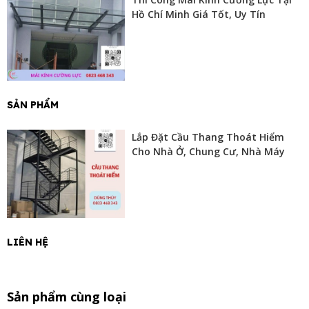
Hồ Chí Minh Giá Tốt, Uy Tín
Thi công hệ khung xương dùng
bản mã sắt
cho mái
SẢN PHẨM
sảnh alu công trình nhà thi đầu tại Đồng Nai cũ
ĐƠN VỊ THI CÔNG MÁI SẢNH ALU UY TÍN
Lắp Đặt Cầu Thang Thoát Hiểm
Cho Nhà Ở, Chung Cư, Nhà Máy
Dũng Thúy là đơn vị thi công mái sảnh alu uy tín tại Hồ Chí
Minh, với nhiều năm kinh nghiệm trong lĩnh vực gia công – lắp
đặt các hạng mục alu. Chúng tôi cam kết mang đến những
công trình bền đẹp, thẩm mỹ cao, chi phí hợp lý và tiến độ thi
công nhanh chóng. Với đội ngũ thợ lành nghề cùng quy trình
làm việc chuyên nghiệp, Dũng Thúy luôn là lựa chọn tin cậy
cho khách hàng trong các công trình nhà ở, văn phòng,
LIÊN HỆ
showroom, nhà xưởng và nhiều hạng mục kiến trúc khác.
Chúng tôi chuyên thi công các hạng mục mái sảnh alu, mái
canopy, mái hiên nghệ thuật, mái che poly,
cầu thang thoát
hiểm
,
cầu thang xoắn
....
Sản phẩm cùng loại