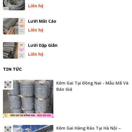
Gồm 6 lớp: 1 lớp phin bảo vệ, lớp nhôm màu, lớp keo cao
Liên hệ
phân tử ( 2 lớp), lớp lõi nhựa, lớp nhôm mặt đáy.
Phụ kiện liên kết: Bao gồm vít chuyên dụng, keo dán alu, nẹp
Lưới Mắt Cáo
nhôm, silicon chống thấm, tấm lót cách nhiệt… giúp đảm bảo
độ kín khít, chắc chắn và tính thẩm mỹ cho toàn bộ hệ mái.
Liên hệ
Ưu Điểm Của Mái Sảnh Alu:
Thẩm mỹ cao: Tấm alu có nhiều màu sắc, hoa văn như
vân gỗ, vân đá, kim loại… dễ phối hợp với phong cách
Lưới Dập Giãn
kiến trúc tổng thể, tạo điểm nhấn sang trọng cho mặt tiền
Liên hệ
công trình.
Trọng lượng nhẹ: Nhẹ hơn nhiều so với kính, đá hoặc
TIN TỨC
gạch, giúp giảm tải trọng cho kết cấu công trình, thuận
tiện trong thi công và vận chuyển.
Kẽm Gai Tại Đồng Nai - Mẫu Mã Và
Độ bền cao: Khả năng chống ăn mòn, chống oxy hóa tốt,
Báo Giá
không bị ảnh hưởng bởi thời tiết khắc nghiệt như nắng
nóng, mưa axit… Tuổi thọ trung bình từ 10–20 năm.
Cách nhiệt và cách âm tốt: Lớp lõi nhựa PE giúp hạn chế
truyền nhiệt, giữ cho khu vực sảnh mát mẻ và giảm tiếng
ồn từ bên ngoài.
Dễ bảo trì: Bề mặt nhôm dễ lau chùi, không bám bụi
Kẽm Gai Hàng Rào Tại Hà Nội –
nhiều, không cần sơn lại hay xử lý chống thấm thường