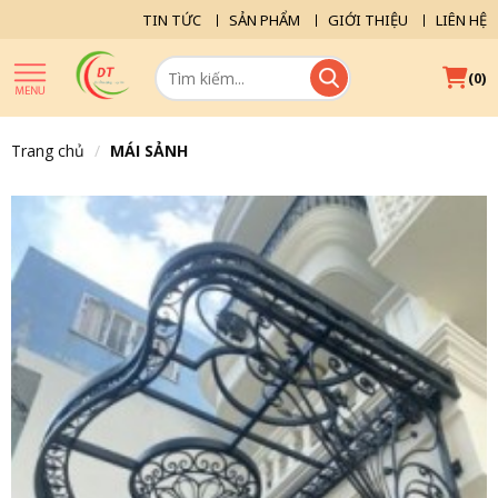
TIN TỨC
SẢN PHẨM
GIỚI THIỆU
LIÊN HỆ
(
)
0
Trang chủ
MÁI SẢNH