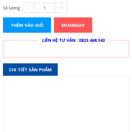
Số lượng
-
+
THÊM VÀO GIỎ
MUANGAY
LIÊN HỆ MUA HÀNG
LIÊN HỆ TƯ VẤN : 0823.468.343
CHI TIẾT SẢN PHẨM