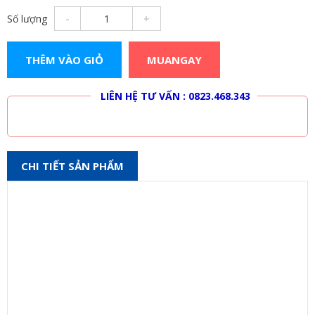
Số lượng
-
+
THÊM VÀO GIỎ
MUANGAY
LIÊN HỆ MUA HÀNG
LIÊN HỆ TƯ VẤN : 0823.468.343
CHI TIẾT SẢN PHẨM