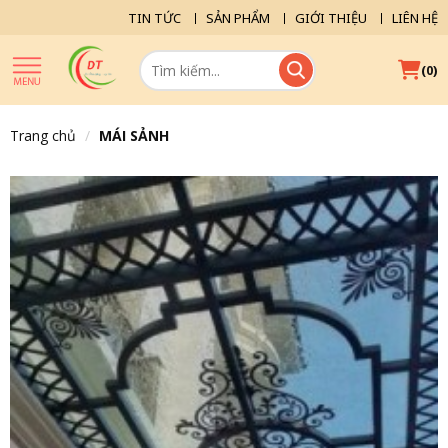
TIN TỨC
SẢN PHẨM
GIỚI THIỆU
LIÊN HỆ
(
)
0
Trang chủ
MÁI SẢNH