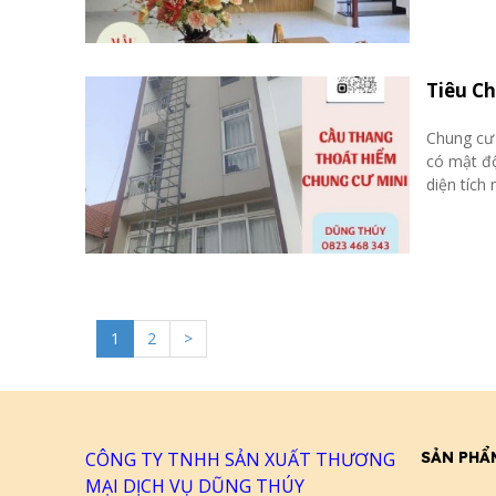
Tiêu C
Chung cư 
có mật độ
diện tích
1
2
>
CÔNG TY TNHH SẢN XUẤT THƯƠNG
SẢN PHẨ
MẠI DỊCH VỤ DŨNG THÚY