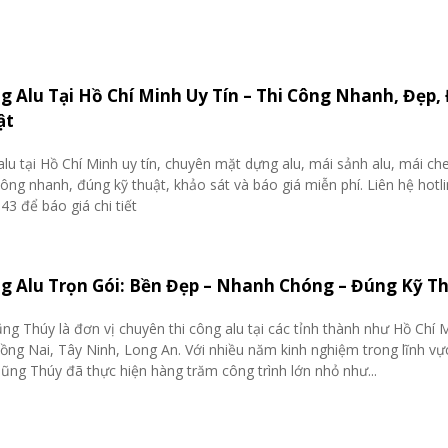
g Alu Tại Hồ Chí Minh Uy Tín – Thi Công Nhanh, Đẹp,
ật
alu tại Hồ Chí Minh uy tín, chuyên mặt dựng alu, mái sảnh alu, mái ch
công nhanh, đúng kỹ thuật, khảo sát và báo giá miễn phí. Liên hệ hotl
3 để báo giá chi tiết
g Alu Trọn Gói: Bền Đẹp – Nhanh Chóng – Đúng Kỹ T
ng Thúy là đơn vị chuyên thi công alu tại các tỉnh thành như Hồ Chí 
ng Nai, Tây Ninh, Long An. Với nhiều năm kinh nghiệm trong lĩnh vự
Dũng Thúy đã thực hiện hàng trăm công trình lớn nhỏ như...