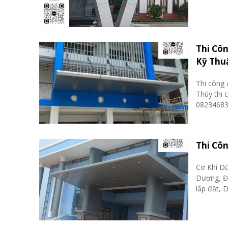
Thi Côn
Kỹ Thu
Thi công 
Thúy thi 
082346834
Thi Côn
Cơ Khí Dũ
Dương, Đồ
lắp đặt, 