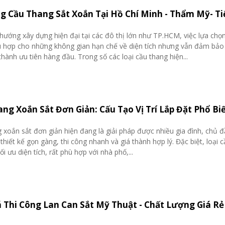
g Cầu Thang Sắt Xoắn Tại Hồ Chí Minh - Thẩm Mỹ- Ti
hướng xây dựng hiện đại tại các đô thị lớn như TP.HCM, việc lựa chọ
ù hợp cho những không gian hạn chế về diện tích nhưng vẫn đảm bả
thành ưu tiên hàng đầu. Trong số các loại cầu thang hiện...
ng Xoắn Sắt Đơn Giản: Cấu Tạo Vị Trí Lắp Đặt Phổ Bi
 xoắn sắt đơn giản hiện đang là giải pháp được nhiều gia đình, chủ đ
thiết kế gọn gàng, thi công nhanh và giá thành hợp lý. Đặc biệt, loại 
ối ưu diện tích, rất phù hợp với nhà phố,...
á Thi Công Lan Can Sắt Mỹ Thuật - Chất Lượng Giá R