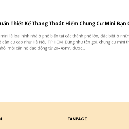
huẩn Thiết Kế Thang Thoát Hiểm Chung Cư Mini Bạn 
mini là loại hình nhà ở phổ biến tại các thành phố lớn, đặc biệt ở nh
 dân cư cao như Hà Nội, TP.HCM. Đúng như tên gọi, chung cư mini 
 nhỏ, mỗi căn hộ dao động từ 20–45m², được...
M
FANPAGE