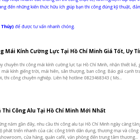
ang đến những kiến thức hữu ích giúp bạn thi công đúng kỹ thuật, đả
 Thúy)
để được tư vấn nhanh chóng.
g Mái Kính Cường Lực Tại Hồ Chí Minh Giá Tốt, Uy Tí
 chuyên thi công mái kính cường lực tại Hồ Chí Minh, nhận thiết kế, 
t mái kính giếng trời, mái hiên, sân thượng, ban công. Báo giá cạnh t
ơi, thi công chuyên nghiệp. Liên hệ hotline 0823468343 ( Ms...
 Thi Công Alu Tại Hồ Chí Minh Mới Nhất
ng năm gần đây, nhu cầu thi công alu tại Hồ Chí Minh ngày càng tă
ộ phát triển nhanh của các công trình dân dụng, thương mại và công 
showroom, cửa hàng, quán café, văn phòng đến trung tâm thương...