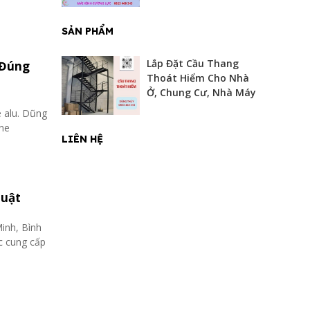
SẢN PHẨM
Lắp Đặt Cầu Thang
 Đúng
Thoát Hiểm Cho Nhà
Ở, Chung Cư, Nhà Máy
e alu. Dũng
ine
LIÊN HỆ
huật
Minh, Bình
c cung cấp