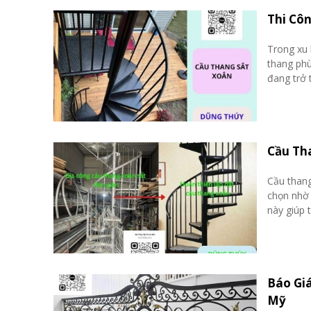
Thi Côn
Trong xu 
thang ph
đang trở 
Cầu Tha
Cầu thang
chọn nhờ 
này giúp t
Báo Gi
Mỹ