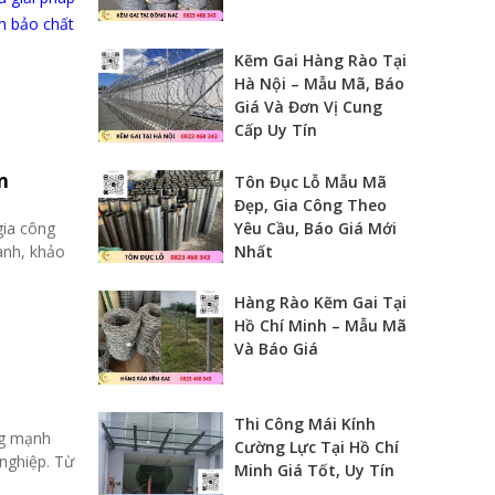
m bảo chất
Kẽm Gai Hàng Rào Tại
Hà Nội – Mẫu Mã, Báo
Giá Và Đơn Vị Cung
Cấp Uy Tín
n
Tôn Đục Lỗ Mẫu Mã
Đẹp, Gia Công Theo
Yêu Cầu, Báo Giá Mới
gia công
Nhất
ranh, khảo
Hàng Rào Kẽm Gai Tại
Hồ Chí Minh – Mẫu Mã
Và Báo Giá
Thi Công Mái Kính
ng mạnh
Cường Lực Tại Hồ Chí
nghiệp. Từ
Minh Giá Tốt, Uy Tín