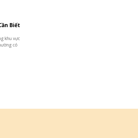
Cần Biết
ững khu vực
thường có