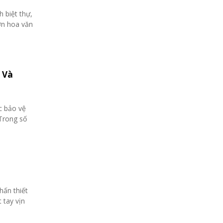
 biệt thự,
ợn hoa văn
 Và
c bảo vệ
 Trong số
hấn thiết
 tay vịn