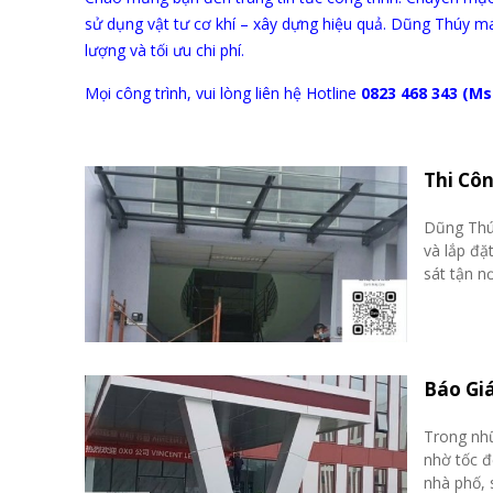
sử dụng vật tư cơ khí – xây dựng hiệu quả. Dũng Thúy m
lượng và tối ưu chi phí.
Mọi công trình, vui lòng liên hệ Hotline
0823 468 343 (Ms
Thi Côn
Dũng Thúy
và lắp đặ
sát tận n
Báo Giá
Trong nhữ
nhờ tốc đ
nhà phố, 