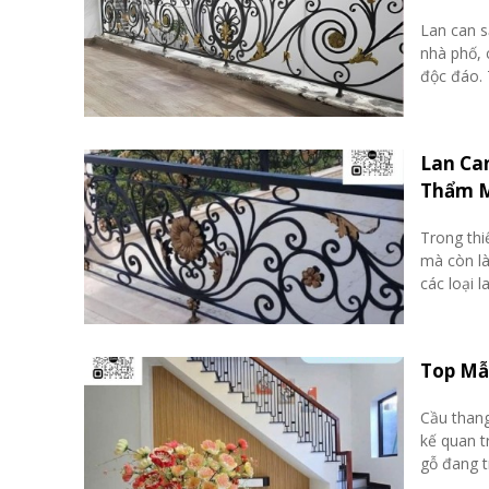
Lan can s
nhà phố, 
độc đáo. T
Lan Ca
Thẩm 
Trong thi
mà còn là
các loại l
Top Mẫ
Cầu thang
kế quan t
gỗ đang t