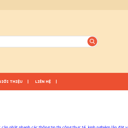
GIỚI THIỆU
LIÊN HỆ
ập nhật nhanh các thông tin thi công thực tế, kinh nghiệm lắp đặt v