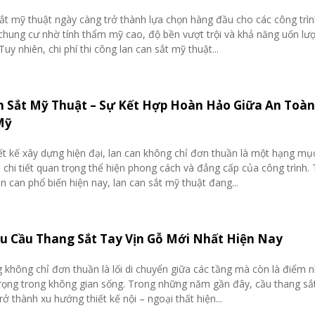
ắt mỹ thuật ngày càng trở thành lựa chọn hàng đầu cho các công trình
chung cư nhờ tính thẩm mỹ cao, độ bền vượt trội và khả năng uốn lư
uy nhiên, chi phí thi công lan can sắt mỹ thuật...
n Sắt Mỹ Thuật – Sự Kết Hợp Hoàn Hảo Giữa An Toàn
Mỹ
ết kế xây dựng hiện đại, lan can không chỉ đơn thuần là một hạng mụ
 chi tiết quan trọng thể hiện phong cách và đẳng cấp của công trình.
an can phổ biến hiện nay, lan can sắt mỹ thuật đang...
u Cầu Thang Sắt Tay Vịn Gỗ Mới Nhất Hiện Nay
 không chỉ đơn thuần là lối di chuyển giữa các tầng mà còn là điểm n
rọng trong không gian sống. Trong những năm gần đây, cầu thang sắt
rở thành xu hướng thiết kế nội – ngoại thất hiện...