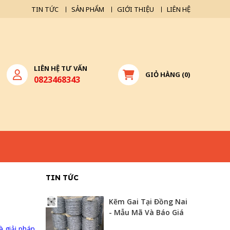
TIN TỨC
SẢN PHẨM
GIỚI THIỆU
LIÊN HỆ
LIÊN HỆ TƯ VẤN
GIỎ HÀNG
(
0
)
0823468343
TIN TỨC
Kẽm Gai Tại Đồng Nai
- Mẫu Mã Và Báo Giá
à giải pháp