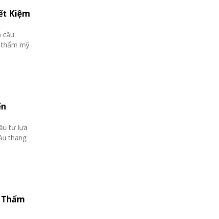
ết Kiệm
n cầu
o thẩm mỹ
ến
ầu tư lựa
cầu thang
ẻ Thẩm