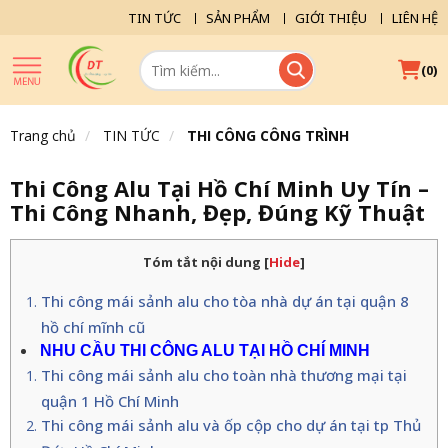
TIN TỨC
SẢN PHẨM
GIỚI THIỆU
LIÊN HỆ
(
)
0
Trang chủ
TIN TỨC
THI CÔNG CÔNG TRÌNH
Thi Công Alu Tại Hồ Chí Minh Uy Tín –
Thi Công Nhanh, Đẹp, Đúng Kỹ Thuật
Tóm tắt nội dung
[
Hide
]
Thi công mái sảnh alu cho tòa nhà dự án tại quận 8
hồ chí mĩnh cũ
NHU CẦU THI CÔNG ALU TẠI HỒ CHÍ MINH
Thi công mái sảnh alu cho toàn nhà thương mại tại
quận 1 Hồ Chí Minh
Thi công mái sảnh alu và ốp cộp cho dự án tại tp Thủ