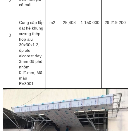
2
cố mái 
Cung cấp lắp 
m2
25,408
1.150.000
29.219.200
đặt hệ khung 
xương thép 
3
hộp alu 
30x30x1.2, 
ốp alu 
alcorest dày 
3mm độ phủ 
nhôm 
0.21mm, Mã 
màu 
EV3001 