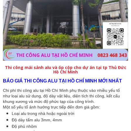
Thi công mái sảnh alu và ốp cộp cho dự án tại tp Thủ Đức
Hồ Chí Minh
BÁO GIÁ THI CÔNG ALU TẠI HỒ CHÍ MINH MỚI NHẤT
Chi phí thi công alu tại Hồ Chí Minh phụ thuộc vào nhiều yếu tố 
như loại alu sử dụng, độ dày vật liệu, diện tích thi công, kết cấu 
khung xương và mức độ phức tạp của công trình.
Một số yếu tố ảnh hưởng trực tiếp đến đơn giá gồm:
Loại alu trong nhà hoặc ngoài trời
Độ dày tấm alu 3mm, 4mm
Độ phủ nhôm