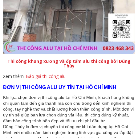
Thi công khung xương và ốp tấm alu thi công bởi Dũng
Thúy
Xem thêm:
Báo giá thi công alu
ĐƠN VỊ THI CÔNG ALU UY TÍN TẠI HỒ CHÍ MINH
Khi lựa chọn đơn vị thi công alu tại Hồ Chí Minh, khách hàng không 
chỉ quan tâm đến giá thành mà còn chú trọng đến kinh nghiệm thi 
công, tay nghề thợ và chất lượng hoàn thiện công trình. Một đơn vị 
uy tín sẽ giúp bạn lựa chọn đúng vật liệu, thi công đúng kỹ thuật, 
đảm bảo công trình bền đẹp và tối ưu chi phí đầu tư.
Dũng Thúy là đơn vị chuyên thi công cơ khí dân dụng tại Hồ Chí 
Minh với nhiều năm kinh nghiệm trong lĩnh vực gia công và lắp đặt 