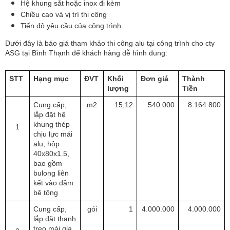
Hệ khung sắt hoặc inox đi kèm
Chiều cao và vị trí thi công
Tiến độ yêu cầu của công trình
Dưới đây là báo giá tham khảo thi công alu tại công trình cho cty 
ASG tại Bình Thạnh để khách hàng dễ hình dung:
STT 
Hạng mục
ĐVT
Khối 
Đơn giá
Thành 
lượng
Tiền
Cung cấp, 
m2
15,12
540.000
8.164.800
lắp đặt hệ 
khung thép 
1
chịu lực mái 
alu, hộp 
40x80x1.5, 
bao gồm 
bulong liên 
kết vào dầm 
bê tông 
Cung cấp, 
gói
1
4.000.000
4.000.000
lắp đặt thanh 
treo mái,gia 