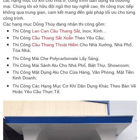
các hạng mục cơ khí cho nhà ở, công trình dân dụng và thương 
mại. Chúng tôi sở hữu đội ngũ thợ tay nghề cao, thi công trực tiếp 
không qua trung gian, cam kết mang đến giải pháp tối ưu cho từng 
công trình.
Các hạng mục Dũng Thúy đang nhận thi công gồm:
Thi Công 
Lan Can Cầu Thang Sắt
, Inox, Kính...
Thi Công 
Cầu Thang Sắt Xoắn
 Theo Yêu Cầu;
Thi Công 
Cầu Thang Thoát Hiểm 
Cho Nhà Xưởng, Nhà Phố, 
Tòa Nhà;
Thi Công Mái Che Polycarbonate Lấy Sáng;
Thi Công Mái Sảnh Alu Cho Nhà Phố, Biệt Thự, Showroom;
Thi Công Mặt Dựng Alu Cho Cửa Hàng, Văn Phòng, Mặt Tiền 
Kinh Doanh;
Thi Công Các Hạng Mục Cơ Khí Dân Dụng Khác Theo Bản Vẽ 
Hoặc Yêu Cầu Thực Tế.