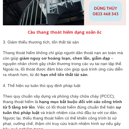
Cầu thang thoát hiểm dạng xoắn ốc
3. Giảm thiểu thương tích, tổn thất tài sản
Thang thoát hiểm không chỉ giúp người dân thoát nạn an toàn mà
còn giúp
giảm nguy cơ hoảng loạn, chen lấn, giẫm đạp
–
nguyên nhân chính gây chấn thương trong các vụ tai nạn tập thể.
Ngoài ra, lối thoát được đảm bảo còn giúp quá trình ứng cứu diễn
ra nhanh hơn, từ đó
hạn chế tổn thất tài sản
.
4. Thể hiện sự tuân thủ quy định pháp luật
Theo quy chuẩn xây dựng và phòng cháy chữa cháy (PCCC),
thang thoát hiểm là
hạng mục bắt buộc đối với các công trình
từ 5 tầng trở lên
. Việc có lối thoát hiểm đúng chuẩn thể hiện
sự
tuân thủ pháp luật
và trách nhiệm của chủ đầu tư với cư dân.
Ngược lại, thiếu thang thoát hiểm có thể khiến công trình bị xử
phạt, cưỡng chế, thậm chí truy cứu trách nhiệm hình sự nếu gây