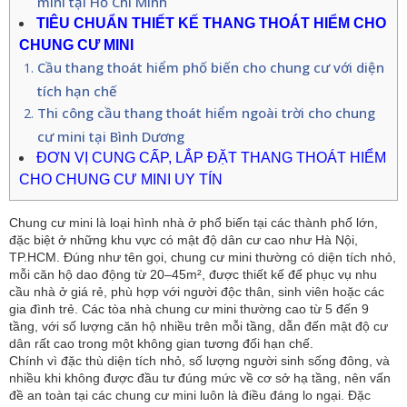
mini tại Hồ Chí Minh
TIÊU CHUẨN THIẾT KẾ THANG THOÁT HIỂM CHO
CHUNG CƯ MINI
Cầu thang thoát hiểm phố biến cho chung cư với diện
tích hạn chế
Thi công cầu thang thoát hiểm ngoài trời cho chung
cư mini tại Bình Dương
ĐƠN VỊ CUNG CẤP, LẮP ĐẶT THANG THOÁT HIỂM
CHO CHUNG CƯ MINI UY TÍN
Chung cư mini là loại hình nhà ở phổ biến tại các thành phố lớn,
đặc biệt ở những khu vực có mật độ dân cư cao như Hà Nội,
TP.HCM. Đúng như tên gọi, chung cư mini thường có diện tích nhỏ,
mỗi căn hộ dao động từ 20–45m², được thiết kế để phục vụ nhu
cầu nhà ở giá rẻ, phù hợp với người độc thân, sinh viên hoặc các
gia đình trẻ. Các tòa nhà chung cư mini thường cao từ 5 đến 9
tầng, với số lượng căn hộ nhiều trên mỗi tầng, dẫn đến mật độ cư
dân rất cao trong một không gian tương đối hạn chế.
Chính vì đặc thù diện tích nhỏ, số lượng người sinh sống đông, và
nhiều khi không được đầu tư đúng mức về cơ sở hạ tầng, nên vấn
đề an toàn tại các chung cư mini luôn là điều đáng lo ngại. Đặc