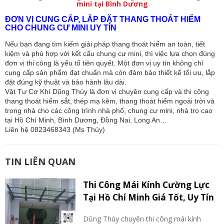
mini tại Bình Dương
ĐƠN VỊ CUNG CẤP, LẮP ĐẶT THANG THOÁT HIỂM
CHO CHUNG CƯ MINI UY TÍN
Nếu bạn đang tìm kiếm giải pháp thang thoát hiểm an toàn, tiết
kiệm và phù hợp với kết cấu chung cư mini, thì việc lựa chọn đúng
đơn vị thi công là yếu tố tiên quyết. Một đơn vị uy tín không chỉ
cung cấp sản phẩm đạt chuẩn mà còn đảm bảo thiết kế tối ưu, lắp
đặt đúng kỹ thuật và bảo hành lâu dài.
Vật Tư Cơ Khí Dũng Thúy là đơn vị chuyên cung cấp và thi công
thang thoát hiểm sắt, thép mạ kẽm, thang thoát hiểm ngoài trời và
trong nhà cho các công trình nhà phố, chung cư mini, nhà trọ cao
tại Hồ Chí Minh, Bình Dương, Đồng Nai, Long An…
Liên hệ 0823468343 (Ms Thúy)
TIN LIÊN QUAN
Thi Công Mái Kính Cường Lực
Tại Hồ Chí Minh Giá Tốt, Uy Tín
Dũng Thúy chuyên thi công mái kính