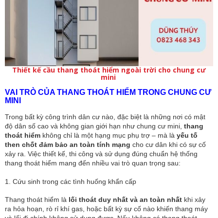
Thiết kế cầu thang thoát hiểm ngoài trời cho chung cư
mini
VAI TRÒ CỦA THANG THOÁT HIỂM TRONG CHUNG CƯ
MINI
Trong bất kỳ công trình dân cư nào, đặc biệt là những nơi có mật
độ dân số cao và không gian giới hạn như chung cư mini,
thang
thoát hiểm
không chỉ là một hạng mục phụ trợ – mà là
yếu tố
then chốt đảm bảo an toàn tính mạng
cho cư dân khi có sự cố
xảy ra. Việc thiết kế, thi công và sử dụng đúng chuẩn hệ thống
thang thoát hiểm mang đến nhiều vai trò quan trọng sau:
1. Cứu sinh trong các tình huống khẩn cấp
Thang thoát hiểm là
lối thoát duy nhất và an toàn nhất
khi xảy
ra hỏa hoạn, rò rỉ khí gas, hoặc bất kỳ sự cố nào khiến thang máy