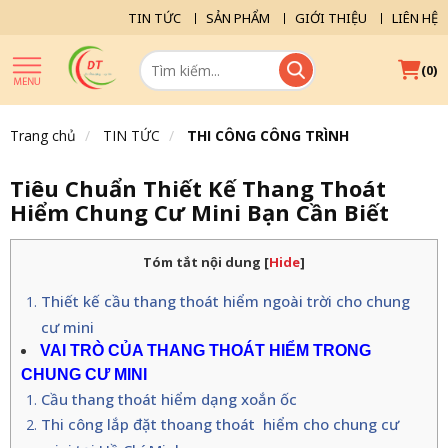
TIN TỨC
SẢN PHẨM
GIỚI THIỆU
LIÊN HỆ
(
)
0
Trang chủ
TIN TỨC
THI CÔNG CÔNG TRÌNH
Tiêu Chuẩn Thiết Kế Thang Thoát
Hiểm Chung Cư Mini Bạn Cần Biết
Tóm tắt nội dung
[
Hide
]
Thiết kế cầu thang thoát hiểm ngoài trời cho chung
cư mini
VAI TRÒ CỦA THANG THOÁT HIỂM TRONG
CHUNG CƯ MINI
Cầu thang thoát hiểm dạng xoắn ốc
Thi công lắp đặt thoang thoát hiểm cho chung cư