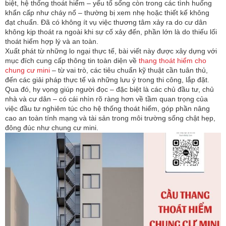
biệt, hệ thống thoát hiểm – yếu tố sống còn trong các tình huống
khẩn cấp như cháy nổ – thường bị xem nhẹ hoặc thiết kế không
đạt chuẩn. Đã có không ít vụ việc thương tâm xảy ra do cư dân
không kịp thoát ra ngoài khi sự cố xảy đến, phần lớn là do thiếu lối
thoát hiểm hợp lý và an toàn.
Xuất phát từ những lo ngại thực tế, bài viết này được xây dựng với
mục đích cung cấp thông tin toàn diện về
thang thoát hiểm cho
chung cư mini
– từ vai trò, các tiêu chuẩn kỹ thuật cần tuân thủ,
đến các giải pháp thực tế và những lưu ý trong thi công, lắp đặt.
Qua đó, hy vọng giúp người đọc – đặc biệt là các chủ đầu tư, chủ
nhà và cư dân – có cái nhìn rõ ràng hơn về tầm quan trọng của
việc đầu tư nghiêm túc cho hệ thống thoát hiểm, góp phần nâng
cao an toàn tính mạng và tài sản trong môi trường sống chật hẹp,
đông đúc như chung cư mini.