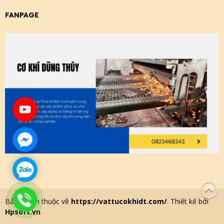
FANPAGE
Bản quyền thuộc về
https://vattucokhidt.com/
. Thiết kế bởi
Hpsoft.vn