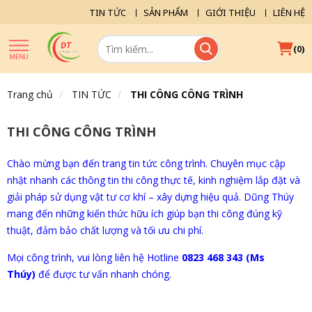
TIN TỨC
SẢN PHẨM
GIỚI THIỆU
LIÊN HỆ
(
)
0
Trang chủ
TIN TỨC
THI CÔNG CÔNG TRÌNH
THI CÔNG CÔNG TRÌNH
Chào mừng bạn đến trang tin tức công trình. Chuyên mục cập
nhật nhanh các thông tin thi công thực tế, kinh nghiệm lắp đặt và
giải pháp sử dụng vật tư cơ khí – xây dựng hiệu quả. Dũng Thúy
mang đến những kiến thức hữu ích giúp bạn thi công đúng kỹ
thuật, đảm bảo chất lượng và tối ưu chi phí.
Mọi công trình, vui lòng liên hệ Hotline
0823 468 343 (Ms
Thúy)
để được tư vấn nhanh chóng.