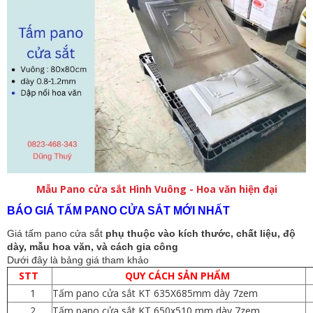
Mẫu Pano cửa sắt Hình Vuông - Hoa văn hiện đại
BÁO GIÁ TẤM PANO CỬA SẮT MỚI NHẤT
Giá tấm pano cửa sắt
phụ thuộc vào kích thước, chất liệu, độ
dày, mẫu hoa văn, và cách gia công
Dưới đây là bảng giá tham khảo
STT
QUY CÁCH SẢN PHẨM
1
Tấm pano cửa sắt KT 635X685mm dày 7zem
2
Tấm pano cửa sắt KT 650x510 mm dày 7zem