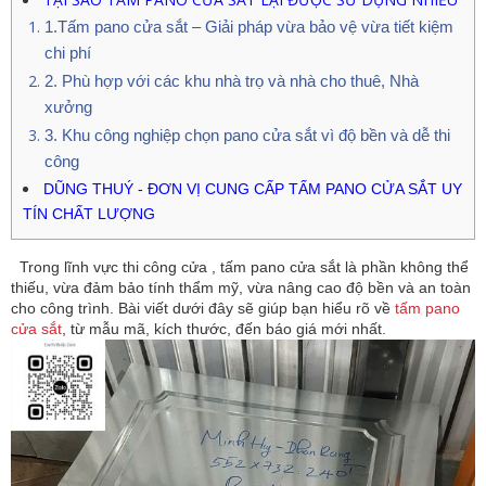
1.Tấm pano cửa sắt – Giải pháp vừa bảo vệ vừa tiết kiệm
chi phí
2. Phù hợp với các khu nhà trọ và nhà cho thuê, Nhà
xưởng
3. Khu công nghiệp chọn pano cửa sắt vì độ bền và dễ thi
công
DŨNG THUÝ - ĐƠN VỊ CUNG CẤP TẤM PANO CỬA SẮT UY
TÍN CHẤT LƯỢNG
Trong lĩnh vực thi công cửa ,
tấm pano cửa sắt
là phần không thể
thiếu, vừa đảm bảo tính thẩm mỹ, vừa nâng cao độ bền và an toàn
cho công trình. Bài viết dưới đây sẽ giúp bạn
hiểu rõ về
tấm pano
cửa sắt
, từ mẫu mã, kích thước, đến
báo giá mới nhất.