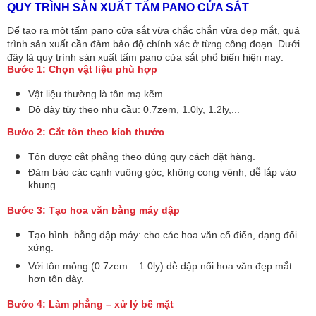
QUY TRÌNH SẢN XUẤT TẤM PANO CỬA SẮT
Để tạo ra một tấm pano cửa sắt vừa chắc chắn vừa đẹp mắt, quá
trình sản xuất cần đảm bảo độ chính xác ở từng công đoạn. Dưới
đây là quy trình sản xuất tấm pano cửa sắt phổ biến hiện nay:
Bước 1: Chọn vật liệu phù hợp
Vật liệu thường là tôn mạ kẽm
Độ dày tùy theo nhu cầu: 0.7zem, 1.0ly, 1.2ly,...
Bước 2: Cắt tôn theo kích thước
Tôn được cắt phẳng theo đúng quy cách đặt hàng.
Đảm bảo các cạnh vuông góc, không cong vênh, dễ lắp vào
khung.
Bước 3: Tạo hoa văn bằng máy dập
Tạo hình bằng dập máy: cho các hoa văn cổ điển, dạng đối
xứng.
Với tôn mỏng (0.7zem – 1.0ly) dễ dập nổi hoa văn đẹp mắt
hơn tôn dày.
Bước 4: Làm phẳng – xử lý bề mặt