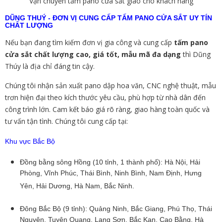
Vận chuyển tấm pano cửa sắt giao cho khách hàng
DŨNG THUÝ - ĐƠN VỊ CUNG CẤP TẤM PANO CỬA SẮT UY TÍN
CHẤT LƯỢNG
Nếu bạn đang tìm kiếm đơn vị gia công và cung cấp
tấm pano
cửa sắt chất lượng cao, giá tốt, mẫu mã đa dạng
thì Dũng
Thúy là địa chỉ đáng tin cậy.
Chúng tôi nhận sản xuất pano dập hoa văn, CNC nghệ thuật, mẫu
trơn hiện đại theo kích thước yêu cầu, phù hợp từ nhà dân đến
công trình lớn. Cam kết báo giá rõ ràng, giao hàng toàn quốc và
tư vấn tận tình. Chúng tôi cung cấp tại:
Khu vực Bắc Bộ
Đồng bằng sông Hồng (10 tỉnh, 1 thành phố): Hà Nội, Hải
Phòng, Vĩnh Phúc, Thái Bình, Ninh Bình, Nam Định, Hưng
Yên, Hải Dương, Hà Nam, Bắc Ninh.
Đông Bắc Bộ (9 tỉnh): Quảng Ninh, Bắc Giang, Phú Thọ, Thái
Nguyên, Tuyên Quang, Lạng Sơn, Bắc Kạn, Cao Bằng, Hà