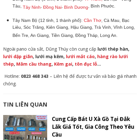
Tàu,
,
,
, Bình Phước.
Tây Ninh
Đồng Nai
Bình Dương
Tây Nam Bộ (12 tỉnh, 1 thành phố):
Cần Thơ
, Cà Mau, Bạc
Liêu, Sóc Trăng, Kiên Giang, Hậu Giang, Trà Vinh, Vĩnh Long,
Bến Tre, An Giang, Tiền Giang, Đồng Tháp, Long An.
Ngoài pano cửa sắt, Dũng Thúy còn cung cấp
lưới thép hàn,
lưới dập giãn
, lưới mạ kẽm,
lưới mắt cáo
,
hàng rào lưới
thép
,
Mâm cầu thang
,
Kẽm gai
,
tôn đục lỗ
…
Hotline:
0823 468 343
– Liên hệ để được tư vấn và báo giá nhanh
chóng.
TIN LIÊN QUAN
Cung Cấp Bát U Xà Gồ Tại Đắk
Lắk Giá Tốt, Gia Công Theo Yêu
Cầu