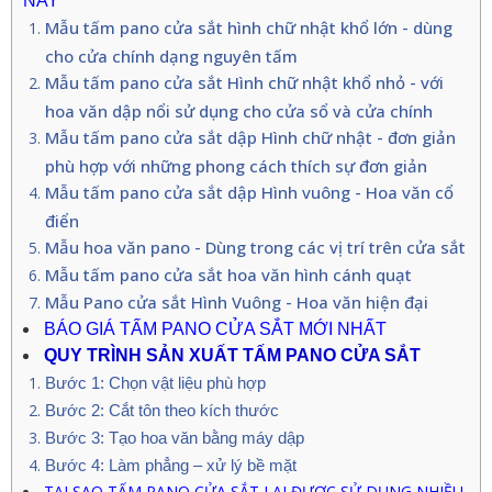
NAY
Mẫu tấm pano cửa sắt hình chữ nhật khổ lớn - dùng
cho cửa chính dạng nguyên tấm
Mẫu tấm pano cửa sắt Hình chữ nhật khổ nhỏ - với
hoa văn dập nổi sử dụng cho cửa sổ và cửa chính
Mẫu tấm pano cửa sắt dập Hình chữ nhật - đơn giản
phù hợp với những phong cách thích sự đơn giản
Mẫu tấm pano cửa sắt dập Hình vuông - Hoa văn cổ
điển
Mẫu hoa văn pano - Dùng trong các vị trí trên cửa sắt
Mẫu tấm pano cửa sắt hoa văn hình cánh quạt
Mẫu Pano cửa sắt Hình Vuông - Hoa văn hiện đại
BÁO GIÁ TẤM PANO CỬA SẮT MỚI NHẤT
QUY TRÌNH SẢN XUẤT TẤM PANO CỬA SẮT
Bước 1: Chọn vật liệu phù hợp
Bước 2: Cắt tôn theo kích thước
Bước 3: Tạo hoa văn bằng máy dập
Bước 4: Làm phẳng – xử lý bề mặt
TẠI SAO TẤM PANO CỬA SẮT LẠI ĐƯỢC SỬ DỤNG NHIỀU