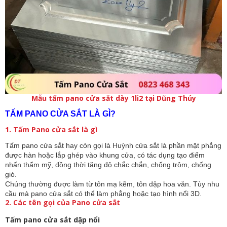
Mẫu tấm pano cửa sắt dày 1li2 tại Dũng Thúy
TẤM PANO CỬA SẮT LÀ GÌ?
1. Tấm Pano cửa sắt là gì
Tấm pano cửa sắt hay còn gọi là Huỳnh cửa sắt là phần mặt phẳng
được hàn hoặc lắp ghép vào khung cửa, có tác dụng tạo điểm
nhấn thẩm mỹ, đồng thời tăng độ chắc chắn, chống trộm, chống
gió.
Chúng thường được làm từ tôn mạ kẽm, tôn dập hoa văn. Tùy nhu
cầu mà pano cửa sắt có thể làm phẳng hoặc tạo hình nổi 3D.
2. Các tên gọi của Pano cửa sắt
Tấm pano cửa sắt dập nổi