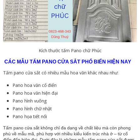
Kích thước tấm Pano chữ Phúc
CÁC MẪU TẤM PANO CỬA SẮT PHỔ BIẾN HIỆN NAY
Tấm pano cửa sắt có nhiều mẫu hoa văn khác nhau như:
Pano hoa văn cổ điển
Pano hoa văn hiện đại
Pano hình vuông
Pano hình chữ nhật
Pano họa tiết nổi
Tấm pano cửa sắt không chỉ đa dạng về chất liệu mà còn phong
phú về mẫu mã, phù hợp với nhiều kiểu kiến trúc nhà ở – từ cổ
điển đến hiện đại. Dưới đây là những mẫu tấm pano cửa sắt được