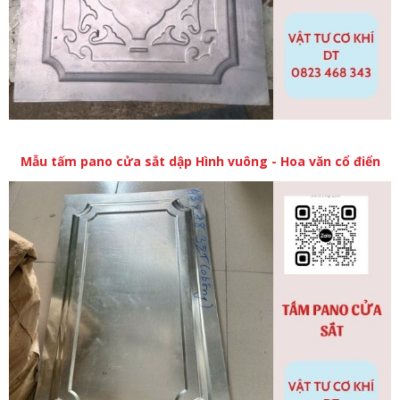
Mẫu tấm pano cửa sắt dập Hình vuông - Hoa văn cổ điển