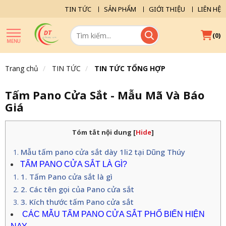
TIN TỨC
SẢN PHẨM
GIỚI THIỆU
LIÊN HỆ
(
)
0
Trang chủ
TIN TỨC
TIN TỨC TỔNG HỢP
Tấm Pano Cửa Sắt - Mẫu Mã Và Báo
Giá
Tóm tắt nội dung
[
Hide
]
Mẫu tấm pano cửa sắt dày 1li2 tại Dũng Thúy
TẤM PANO CỬA SẮT LÀ GÌ?
1. Tấm Pano cửa sắt là gì
2. Các tên gọi của Pano cửa sắt
3. Kích thước tấm Pano cửa sắt
CÁC MẪU TẤM PANO CỬA SẮT PHỔ BIẾN HIỆN