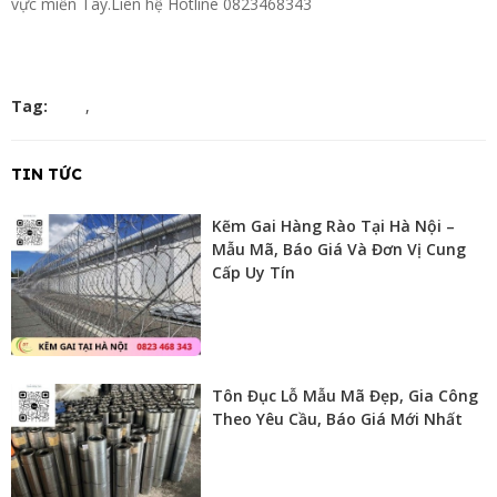
vực miền Tây.Liên hệ Hotline 0823468343
Tag:
,
TIN TỨC
Kẽm Gai Hàng Rào Tại Hà Nội –
Mẫu Mã, Báo Giá Và Đơn Vị Cung
Cấp Uy Tín
Tôn Đục Lỗ Mẫu Mã Đẹp, Gia Công
Theo Yêu Cầu, Báo Giá Mới Nhất