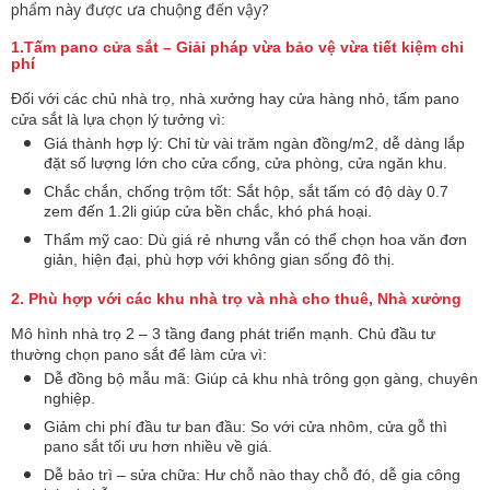
phẩm này được ưa chuộng đến vậy?
1.Tấm pano cửa sắt – Giải pháp vừa bảo vệ vừa tiết kiệm chi
phí
Đối với các chủ nhà trọ, nhà xưởng hay cửa hàng nhỏ, tấm pano
cửa sắt là lựa chọn lý tưởng vì:
Giá thành hợp lý: Chỉ từ vài trăm ngàn đồng/m2, dễ dàng lắp
đặt số lượng lớn cho cửa cổng, cửa phòng, cửa ngăn khu.
Chắc chắn, chống trộm tốt: Sắt hộp, sắt tấm có độ dày 0.7
zem đến 1.2li giúp cửa bền chắc, khó phá hoại.
Thẩm mỹ cao: Dù giá rẻ nhưng vẫn có thể chọn hoa văn đơn
giản, hiện đại, phù hợp với không gian sống đô thị.
2. Phù hợp với các khu nhà trọ và nhà cho thuê, Nhà xưởng
Mô hình nhà trọ 2 – 3 tầng đang phát triển mạnh. Chủ đầu tư
thường chọn pano sắt để làm cửa vì:
Dễ đồng bộ mẫu mã: Giúp cả khu nhà trông gọn gàng, chuyên
nghiệp.
Giảm chi phí đầu tư ban đầu: So với cửa nhôm, cửa gỗ thì
pano sắt tối ưu hơn nhiều về giá.
Dễ bảo trì – sửa chữa: Hư chỗ nào thay chỗ đó, dễ gia công