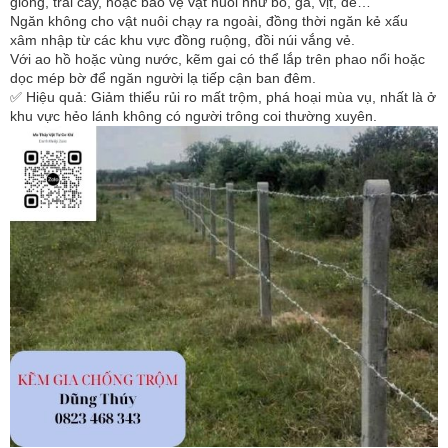
giống, trái cây, hoặc bảo vệ vật nuôi như bò, gà, vịt, dê…
Ngăn không cho vật nuôi chạy ra ngoài, đồng thời ngăn kẻ xấu
xâm nhập từ các khu vực đồng ruộng, đồi núi vắng vẻ.
Với ao hồ hoặc vùng nước, kẽm gai có thể lắp trên phao nổi hoặc
dọc mép bờ để ngăn người lạ tiếp cận ban đêm.
✅ Hiệu quả: Giảm thiểu rủi ro mất trộm, phá hoại mùa vụ, nhất là ở
khu vực hẻo lánh không có người trông coi thường xuyên.