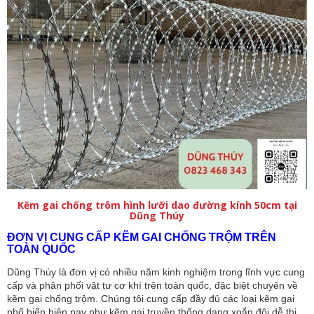
Kẽm gai chống trôm hình lưỡi dao đường kính 50cm tại
Dũng Thúy
ĐƠN VỊ CUNG CẤP KẼM GAI CHỐNG TRỘM TRÊN
TOÀN QUỐC
Dũng Thúy là đơn vị có nhiều năm kinh nghiệm trong lĩnh vực cung
cấp và phân phối vật tư cơ khí trên toàn quốc, đặc biệt chuyên về
kẽm gai chống trộm. Chúng tôi cung cấp đầy đủ các loại kẽm gai
phổ biến hiện nay như kẽm gai truyền thống dạng xoắn đôi dễ thi