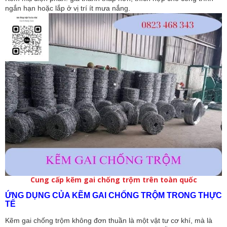
ngắn hạn hoặc lắp ở vị trí ít mưa nắng.
Cung cấp kẽm gai chống trộm trên toàn quốc
ỨNG DỤNG CỦA KẼM GAI CHỐNG TRỘM TRONG THỰC
TẾ
Kẽm gai chống trộm không đơn thuần là một vật tư cơ khí, mà là