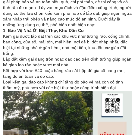
giải pháp bảo vệ an toàn hiệu quả, chi phí thấp, dễ thi công và có
tính răn đe mạnh. Tùy vào mục đích và đặc điểm công trình, người
dùng có thể lựa chọn kiểu kẽm phù hợp để lắp đặt, giúp ngăn ngừa
xâm nhập trái phép và nâng cao mức độ an ninh. Dưới đây là
những ứng dụng cụ thể, phổ biến nhất hiện nay:
1. Bảo Vệ Nhà Ở, Biệt Thự, Khu Dân Cư
Kẽm gai được lắp đặt trên các khu vực như tường rào, cổng chính,
ban công, cửa sổ, mái tôn, mái hiên, nơi dễ bị đột nhập nhất, đặc
biệt tại những nhà ở gần hẻm, nhà mặt tiền, khu dân cư giáp đất
trống.
Lắp đặt kẽm gai dạng tròn hoặc dao cạo trên đỉnh tường giúp ngăn
kẻ gian leo rào hoặc vượt mái nhà.
Kết hợp với lưới B40 hoặc hàng rào sắt hộp để gia cố hàng rào,
tăng độ an toàn và độ cao.
Loại kẽm gai dao cạo không chỉ tăng độ bảo vệ mà còn có tính
thẩm mỹ, phù hợp với các biệt thự hoặc công trình hiện đại.