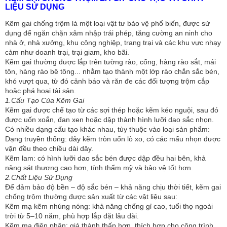
LIỆU SỬ DỤNG
Kẽm gai chống trộm là một loại vật tư bảo vệ phổ biến, được sử
dụng để ngăn chặn xâm nhập trái phép, tăng cường an ninh cho
nhà ở, nhà xưởng, khu công nghiệp, trang trại và các khu vực nhạy
cảm như doanh trại, trại giam, kho bãi.
Kẽm gai thường được lắp trên tường rào, cổng, hàng rào sắt, mái
tôn, hàng rào bê tông... nhằm tạo thành một lớp rào chắn sắc bén,
khó vượt qua, từ đó cảnh báo và răn đe các đối tượng trộm cắp
hoặc phá hoại tài sản.
1.Cấu Tạo Của Kẽm Gai
Kẽm gai được chế tạo từ các sợi thép hoặc kẽm kéo nguội, sau đó
được uốn xoắn, đan xen hoặc dập thành hình lưỡi dao sắc nhọn.
Có nhiều dạng cấu tạo khác nhau, tùy thuộc vào loại sản phẩm:
Dạng truyền thống: dây kẽm tròn uốn lò xo, có các mấu nhọn được
vặn đều theo chiều dài dây.
Kẽm lam: có hình lưỡi dao sắc bén được dập đều hai bên, khả
năng sát thương cao hơn, tính thẩm mỹ và bảo vệ tốt hơn.
2.Chất Liệu Sử Dụng
Để đảm bảo độ bền – độ sắc bén – khả năng chịu thời tiết, kẽm gai
chống trộm thường được sản xuất từ các vật liệu sau:
Kẽm mạ kẽm nhúng nóng: khả năng chống gỉ cao, tuổi thọ ngoài
trời từ 5–10 năm, phù hợp lắp đặt lâu dài.
Kẽm mạ điện phân: giá thành thấp hơn, thích hợp cho công trình