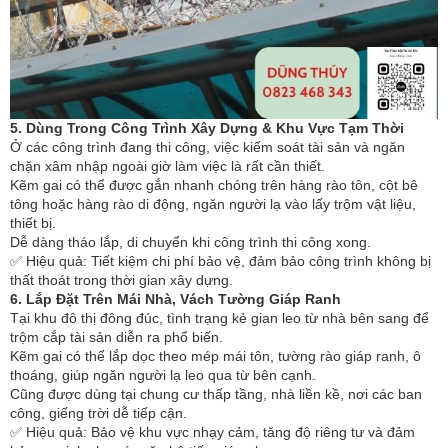
5. Dùng Trong Công Trình Xây Dựng & Khu Vực Tạm Thời
Ở các công trình đang thi công, việc kiểm soát tài sản và ngăn
chặn xâm nhập ngoài giờ làm việc là rất cần thiết.
Kẽm gai có thể được gắn nhanh chóng trên hàng rào tôn, cột bê
tông hoặc hàng rào di động, ngăn người lạ vào lấy trộm vật liệu,
thiết bị.
Dễ dàng tháo lắp, di chuyển khi công trình thi công xong.
✅ Hiệu quả: Tiết kiệm chi phí bảo vệ, đảm bảo công trình không bị
thất thoát trong thời gian xây dựng.
6. Lắp Đặt Trên Mái Nhà, Vách Tường Giáp Ranh
Tại khu đô thị đông đúc, tình trạng kẻ gian leo từ nhà bên sang để
trộm cắp tài sản diễn ra phổ biến.
Kẽm gai có thể lắp dọc theo mép mái tôn, tường rào giáp ranh, ô
thoáng, giúp ngăn người lạ leo qua từ bên cạnh.
Cũng được dùng tại chung cư thấp tầng, nhà liền kề, nơi các ban
công, giếng trời dễ tiếp cận.
✅ Hiệu quả: Bảo vệ khu vực nhạy cảm, tăng độ riêng tư và đảm