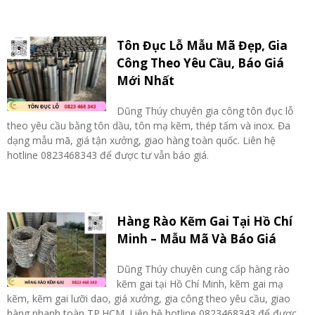
Tôn Đục Lỗ Mẫu Mã Đẹp, Gia
Công Theo Yêu Cầu, Báo Giá
Mới Nhất
Dũng Thúy chuyên gia công tôn đục lỗ
theo yêu cầu bằng tôn dầu, tôn mạ kẽm, thép tấm và inox. Đa
dạng mẫu mã, giá tận xưởng, giao hàng toàn quốc. Liên hệ
hotline 0823468343 để được tư vẫn báo giá.
Hàng Rào Kẽm Gai Tại Hồ Chí
Minh – Mẫu Mã Và Báo Giá
Dũng Thúy chuyên cung cấp hàng rào
kẽm gai tại Hồ Chí Minh, kẽm gai mạ
kẽm, kẽm gai lưỡi dao, giá xưởng, gia công theo yêu cầu, giao
hàng nhanh toàn TP.HCM. Liên hệ hotline 0823468343 để được