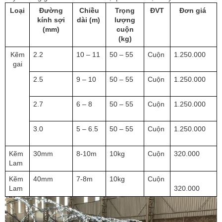
Loại
Đường
Chiều
Trọng
ĐVT
Đơn giá
kính sợi
dài (m)
lượng
(mm)
cuộn
(kg)
Kẽm
2.2
10 – 11
50 – 55
Cuộn
1.250.000
gai
2.5
9 – 10
50 – 55
Cuộn
1.250.000
2.7
6 – 8
50 – 55
Cuộn
1.250.000
3.0
5 – 6.5
50 – 55
Cuộn
1.250.000
Kẽm
30mm
8-10m
10kg
Cuộn
320.000
Lam
Kẽm
40mm
7-8m
10kg
Cuộn
Lam
320.000