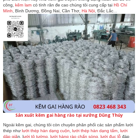
công,
kẽm lam
có tính răn đe cao chúng tôi cung cấp tại
Hồ Chí
Minh
, Bình Dương, Đồng Nai, Cần Thơ,
Hà Nội
, Đắc Lắc...
Sản xuất kẽm gai hàng rào tại xưởng Dũng Thúy
Ngoài kẽm gai, chúng tôi còn chuyên phân phối các sản phẩm lưới
thép như
lưới thép hàn dạng cuộn
,
lưới thép hàn dạng tấm
,
lưới
dập giã
n, l
ưới tô tường
,
lưới hàng rào chấn sóng
,
lưới đục lỗ
đáp