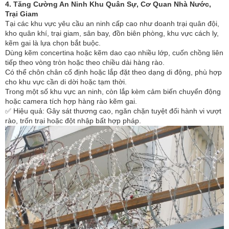
4. Tăng Cường An Ninh Khu Quân Sự, Cơ Quan Nhà Nước,
Trại Giam
Tại các khu vực yêu cầu an ninh cấp cao như doanh trại quân đội,
kho quân khí, trại giam, sân bay, đồn biên phòng, khu vực cách ly,
kẽm gai là lựa chọn bắt buộc.
Dùng kẽm concertina hoặc kẽm dao cạo nhiều lớp, cuốn chồng liên
tiếp theo vòng tròn hoặc theo chiều dài hàng rào.
Có thể chôn chân cố định hoặc lắp đặt theo dạng di động, phù hợp
cho khu vực cần di dời hoặc tạm thời.
Trong một số khu vực an ninh, còn lắp kèm cảm biến chuyển động
hoặc camera tích hợp hàng rào kẽm gai.
✅ Hiệu quả: Gây sát thương cao, ngăn chặn tuyệt đối hành vi vượt
rào, trốn trại hoặc đột nhập bất hợp pháp.