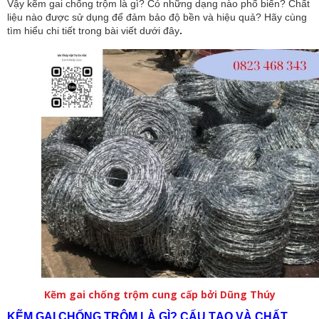
Vậy kẽm gai chống trộm là gì? Có những dạng nào phổ biến? Chất
liệu nào được sử dụng để đảm bảo độ bền và hiệu quả? Hãy cùng
tìm hiểu chi tiết trong bài viết dưới đây
.
Kẽm gai chống trộm cung cấp bởi Dũng Thúy
KẼM GAI CHỐNG TRỘM LÀ GÌ? CẤU TẠO VÀ CHẤT