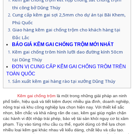
thi công bở Dũng Thúy
Cung cấp kẽm gai sợi 2,5mm cho dự án tại Bãi Khem,
Phú Quốc
Giao hàng kẽm gai chống trộm cho khách hàng tại
Đắc Lắc
BÁO GIÁ KẼM GAI CHỐNG TRỘM MỚI NHẤT
Kẽm gai chống trôm hình lưỡi dao đường kính 50cm
tại Dũng Thúy
ĐƠN VỊ CUNG CẤP KẼM GAI CHỐNG TRỘM TRÊN
TOÀN QUỐC
Sản xuất kẽm gai hàng rào tại xưởng Dũng Thúy
Kẽm gai chống trộm
là một trong những giải pháp an ninh
phổ biến, hiệu quả và tiết kiệm được nhiều gia đình, doanh nghiệp,
nông trại và khu công nghiệp lựa chọn hiện nay. Với thiết kế sắc
nhọn, bền chắc và khả năng răn đe cao, kẽm gai giúp ngăn chặn
các hành vi đột nhập trái phép, bảo vệ tài sản khỏi nguy cơ bị xâm
phạm. Tùy vào từng nhu cầu cụ thể, người dùng có thể lựa chọn
nhiều loại kẽm gai khác nhau về kiểu dáng, chất liệu và cấu tạo.