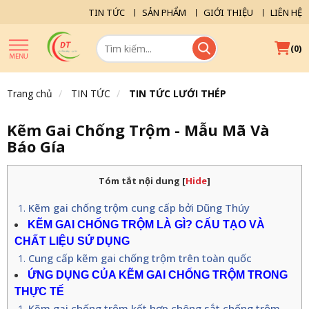
TIN TỨC
SẢN PHẨM
GIỚI THIỆU
LIÊN HỆ
(
)
0
Trang chủ
TIN TỨC
TIN TỨC LƯỚI THÉP
Kẽm Gai Chống Trộm - Mẫu Mã Và
Báo Gía
Tóm tắt nội dung
[
Hide
]
Kẽm gai chống trộm cung cấp bởi Dũng Thúy
KẼM GAI CHỐNG TRỘM LÀ GÌ? CẤU TẠO VÀ
CHẤT LIỆU SỬ DỤNG
Cung cấp kẽm gai chống trộm trên toàn quốc
ỨNG DỤNG CỦA KẼM GAI CHỐNG TRỘM TRONG
THỰC TẾ
Kẽm gai chống trộm kết hợp chông sắt chống trộm