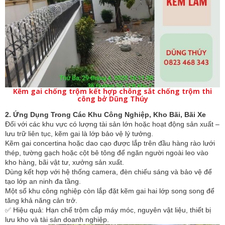
Kẽm gai chống trộm kết hợp chông sắt chống trộm thi
công bở Dũng Thúy
2. Ứng Dụng Trong Các Khu Công Nghiệp, Kho Bãi, Bãi Xe
Đối với các khu vực có lượng tài sản lớn hoặc hoạt động sản xuất –
lưu trữ liên tục, kẽm gai là lớp bảo vệ lý tưởng.
Kẽm gai concertina hoặc dao cạo được lắp trên đầu hàng rào lưới
thép, tường gạch hoặc cột bê tông để ngăn người ngoài leo vào
kho hàng, bãi vật tư, xưởng sản xuất.
Dùng kết hợp với hệ thống camera, đèn chiếu sáng và bảo vệ để
tạo lớp an ninh đa tầng.
Một số khu công nghiệp còn lắp đặt kẽm gai hai lớp song song để
tăng khả năng cản trở.
✅ Hiệu quả: Hạn chế trộm cắp máy móc, nguyên vật liệu, thiết bị
lưu kho và tài sản doanh nghiệp.