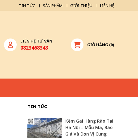
TIN TỨC
SẢN PHẨM
GIỚI THIỆU
LIÊN HỆ
LIÊN HỆ TƯ VẤN
GIỎ HÀNG
(
0
)
0823468343
TIN TỨC
Kẽm Gai Hàng Rào Tại
Hà Nội – Mẫu Mã, Báo
Giá Và Đơn Vị Cung