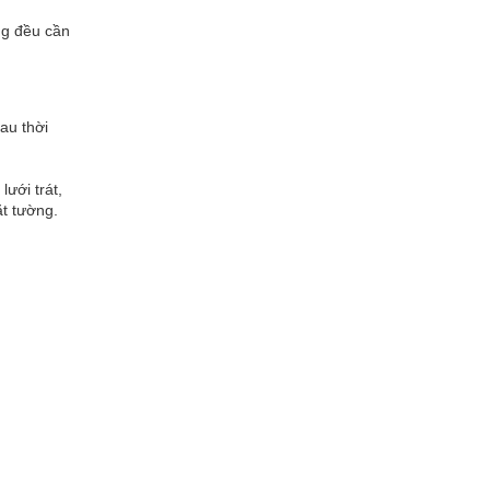
ng đều cần
au thời
ưới trát,
ặt tường.