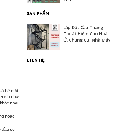
SẢN PHẨM
Lắp Đặt Cầu Thang
Thoát Hiểm Cho Nhà
Ở, Chung Cư, Nhà Máy
LIÊN HỆ
 và bề mặt
ợi ích như:
ở khác nhau
ung hoặc
ừ đầu sẽ