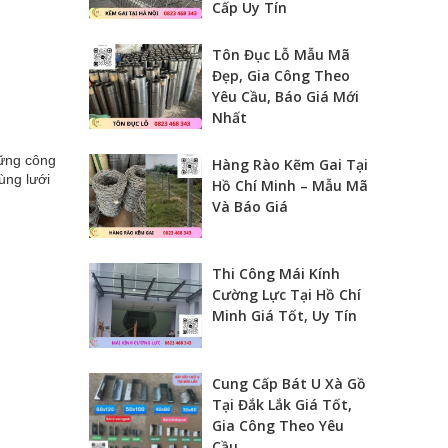
Cấp Uy Tín
Tôn Đục Lỗ Mẫu Mã
Đẹp, Gia Công Theo
Yêu Cầu, Báo Giá Mới
Nhất
hững công
Hàng Rào Kẽm Gai Tại
dùng lưới
Hồ Chí Minh – Mẫu Mã
Và Báo Giá
Thi Công Mái Kính
Cường Lực Tại Hồ Chí
Minh Giá Tốt, Uy Tín
Cung Cấp Bát U Xà Gồ
Tại Đắk Lắk Giá Tốt,
Gia Công Theo Yêu
Cầu