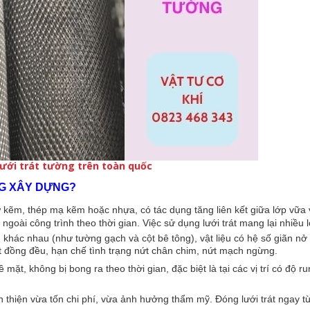
lưới trát tường trên toàn quốc
NG XÂY DỰNG?
từ kẽm, thép mạ kẽm hoặc nhựa, có tác dụng tăng liên kết giữa lớp vữa
ngoài công trình theo thời gian. Việc sử dụng lưới trát mang lại nhiều l
iệu khác nhau (như tường gạch và cột bê tông), vật liệu có hệ số giãn n
ất đồng đều, hạn chế tình trạng nứt chân chim, nứt mạch ngừng.
ặt, không bị bong ra theo thời gian, đặc biệt là tại các vị trí có độ r
àn thiện vừa tốn chi phí, vừa ảnh hưởng thẩm mỹ. Đóng lưới trát ngay t