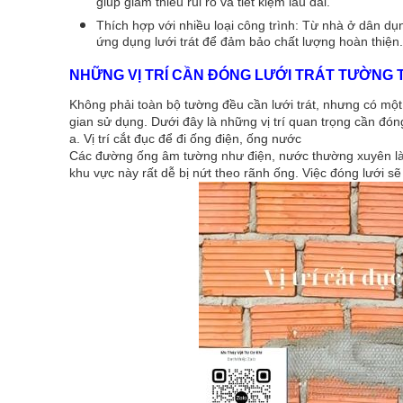
giúp giảm thiểu rủi ro và tiết kiệm lâu dài.
Thích hợp với nhiều loại công trình: Từ nhà ở dân dụ
ứng dụng lưới trát để đảm bảo chất lượng hoàn thiện.
NHỮNG VỊ TRÍ CẦN ĐÓNG LƯỚI TRÁT TƯỜNG
Không phải toàn bộ tường đều cần lưới trát, nhưng có một
gian sử dụng. Dưới đây là những vị trí quan trọng cần đóng
a. Vị trí cắt đục để đi ống điện, ống nước
Các đường ống âm tường như điện, nước thường xuyên làm g
khu vực này rất dễ bị nứt theo rãnh ống. Việc đóng lưới sẽ