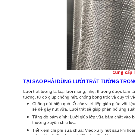
Cung cấp 
TẠI SAO PHẢI DÙNG LƯỚI TRÁT TƯỜNG TRO
Lưới trát tường là loại lưới mỏng, nhẹ, thường được làm 
tường, từ đó giúp chống nứt, chống bong tróc và duy trì vẻ 
Chống nứt hiệu quả: Ở các vị trí tiếp giáp giữa vật l
sẽ dễ gây nứt vữa. Lưới trát sẽ giúp phân bố ứng su
Tăng độ bám dính: Lưới giúp lớp vữa bám chặt vào bề m
thường xuyên chịu lực.
Tiết kiệm chi phí sửa chữa: Việc xử lý nứt sau khi ho