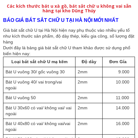
Các kích thước bát u xà gồ, bát sắt chữ u không vai sẵn
hàng tại kho Dũng Thúy
BÁO GIÁ BÁT SẮT CHỮ U TẠI HÀ NỘI MỚI NHẤT
Giá bát sắt chữ U tại Hà Nội hiện nay phụ thuộc vào nhiều yếu tố 
như kích thước sản phẩm, độ dày thép, kiểu gia công, số lượng đặt 
hàng
Dưới đây là bảng giá bát sắt chữ U tham khảo được sử dụng phổ 
biến hiện nay:
Loại bát sắt chữ U mạ kẽm
Độ dày
Đơn Gía 
Bát U vuông 30/ gốc vuông 30
2mm
9.000  
Bát U vuông 40/ vai trong/vai 
2mm
10.000  
ngoài
Bát U vuông 50
2mm
11.000  
Bát U 30x60 có vai/ không vai/ vai 
2mm
14.000  
ngoài
Bát U 40x80 có vai/ không vai/vai 
2mm
16.000  
ngoài