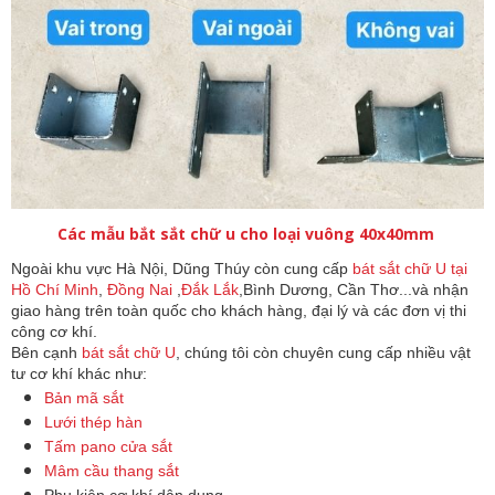
Các mẫu bắt sắt chữ u cho loại vuông 40x40mm
Ngoài khu vực Hà Nội, Dũng Thúy còn cung cấp 
bát sắt chữ U tại 
Hồ Chí Minh
, 
Đồng Nai
 ,
Đắk Lắk
,Bình Dương, Cần Thơ...và nhận 
giao hàng trên toàn quốc cho khách hàng, đại lý và các đơn vị thi 
công cơ khí.
Bên cạnh 
bát sắt chữ U
, chúng tôi còn chuyên cung cấp nhiều vật 
tư cơ khí khác như:
Bản mã sắt
Lưới thép hàn
Tấm pano cửa sắt
Mâm cầu thang sắt