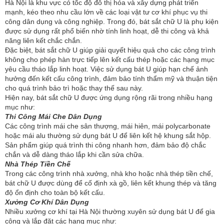
Hà Nội là khu vực có tốc độ đô thị hóa và xây dựng phát triển 
mạnh, kéo theo nhu cầu lớn về các loại vật tư cơ khí phục vụ thi 
công dân dụng và công nghiệp. Trong đó, bát sắt chữ U là phụ kiện 
được sử dụng rất phổ biến nhờ tính linh hoạt, dễ thi công và khả 
năng liên kết chắc chắn.
Đặc biệt, bát sắt chữ U giúp giải quyết hiệu quả cho các công trình 
không cho phép hàn trực tiếp lên kết cấu thép hoặc các hạng mục 
yêu cầu tháo lắp linh hoạt. Việc sử dụng bát U giúp hạn chế ảnh 
hưởng đến kết cấu công trình, đảm bảo tính thẩm mỹ và thuận tiện 
cho quá trình bảo trì hoặc thay thế sau này.
Hiện nay, bát sắt chữ U được ứng dụng rộng rãi trong nhiều hạng 
mục như:
Thi Công Mái Che Dân Dụng
Các công trình mái che sân thượng, mái hiên, mái polycarbonate 
hoặc mái alu thường sử dụng bát U để liên kết hệ khung sắt hộp. 
Sản phẩm giúp quá trình thi công nhanh hơn, đảm bảo độ chắc 
chắn và dễ dàng tháo lắp khi cần sửa chữa.
Nhà Thép Tiền Chế
Trong các công trình nhà xưởng, nhà kho hoặc nhà thép tiền chế, 
bát chữ U được dùng để cố định xà gồ, liên kết khung thép và tăng 
độ ổn định cho toàn bộ kết cấu.
Xưởng Cơ Khí Dân Dụng
Nhiều xưởng cơ khí tại Hà Nội thường xuyên sử dụng bát U để gia 
công và lắp đặt các hạng mục như: