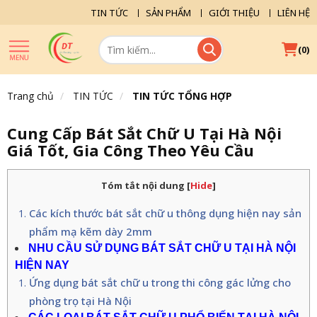
TIN TỨC
SẢN PHẨM
GIỚI THIỆU
LIÊN HỆ
(
)
0
Trang chủ
TIN TỨC
TIN TỨC TỔNG HỢP
Cung Cấp Bát Sắt Chữ U Tại Hà Nội
Giá Tốt, Gia Công Theo Yêu Cầu
Tóm tắt nội dung
[
Hide
]
Các kích thước bát sắt chữ u thông dụng hiện nay sản
phẩm mạ kẽm dày 2mm
NHU CẦU SỬ DỤNG BÁT SẮT CHỮ U TẠI HÀ NỘI 
HIỆN NAY
Ứng dụng bát sắt chữ u trong thi công gác lửng cho
phòng trọ tại Hà Nội