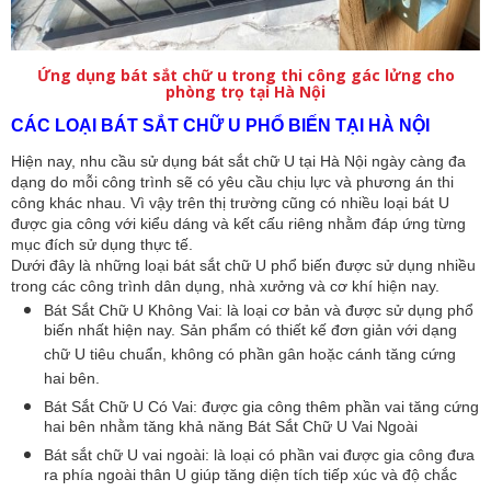
Ứng dụng bát sắt chữ u trong thi công gác lửng cho
phòng trọ tại Hà Nội
CÁC LOẠI BÁT SẮT CHỮ U PHỔ BIẾN TẠI HÀ NỘI
Hiện nay, nhu cầu sử dụng bát sắt chữ U tại Hà Nội ngày càng đa 
dạng do mỗi công trình sẽ có yêu cầu chịu lực và phương án thi 
công khác nhau. Vì vậy trên thị trường cũng có nhiều loại bát U 
được gia công với kiểu dáng và kết cấu riêng nhằm đáp ứng từng 
mục đích sử dụng thực tế.
Dưới đây là những loại bát sắt chữ U phổ biến được sử dụng nhiều 
trong các công trình dân dụng, nhà xưởng và cơ khí hiện nay.
Bát Sắt Chữ U Không Vai:
 là loại cơ bản và được sử dụng phổ 
biến nhất hiện nay. Sản phẩm có thiết kế đơn giản với dạng 
chữ U tiêu chuẩn, không có phần gân hoặc cánh tăng cứng 
hai bên.
Bát Sắt Chữ U Có Vai: 
được gia công thêm phần vai tăng cứng 
hai bên nhằm tăng khả năng Bát Sắt Chữ U Vai Ngoài
Bát sắt chữ U vai ngoài: là loại có phần vai được gia công đưa 
ra phía ngoài thân U giúp tăng diện tích tiếp xúc và độ chắc 