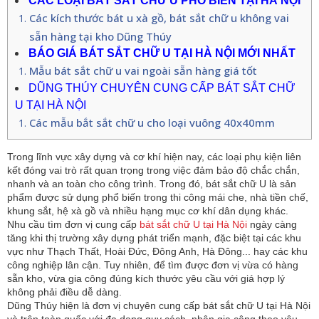
CÁC LOẠI BÁT SẮT CHỮ U PHỔ BIẾN TẠI HÀ NỘI
Các kích thước bát u xà gồ, bát sắt chữ u không vai
sẵn hàng tại kho Dũng Thúy
BÁO GIÁ BÁT SẮT CHỮ U TẠI HÀ NỘI MỚI NHẤT
Mẫu bát sắt chữ u vai ngoài sẵn hàng giá tốt
DŨNG THÚY CHUYÊN CUNG CẤP BÁT SẮT CHỮ 
U TẠI HÀ NỘI
Các mẫu bắt sắt chữ u cho loại vuông 40x40mm
Trong lĩnh vực xây dựng và cơ khí hiện nay, các loại phụ kiện liên 
kết đóng vai trò rất quan trọng trong việc đảm bảo độ chắc chắn, 
nhanh và an toàn cho công trình. Trong đó, bát sắt chữ U là sản 
phẩm được sử dụng phổ biến trong thi công mái che, nhà tiền chế, 
khung sắt, hệ xà gồ và nhiều hạng mục cơ khí dân dụng khác.
Nhu cầu tìm đơn vị cung cấp 
bát sắt chữ U tại Hà Nội
 ngày càng 
tăng khi thị trường xây dựng phát triển mạnh, đặc biệt tại các khu 
vực như Thạch Thất, Hoài Đức, Đông Anh, Hà Đông... hay các khu 
công nghiệp lân cận. Tuy nhiên, để tìm được đơn vị vừa có hàng 
sẵn kho, vừa gia công đúng kích thước yêu cầu với giá hợp lý 
không phải điều dễ dàng.
Dũng Thúy hiện là đơn vị chuyên cung cấp bát sắt chữ U tại Hà Nội 