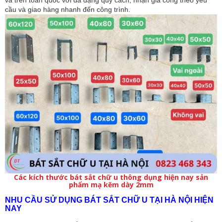
và trên toàn quốc với đa dạng quy cách, nhận gia công theo yêu 
cầu và giao hàng nhanh đến công trình.
Các kích thước bát sắt chữ u thông dụng hiện nay sản
phẩm mạ kẽm dày 2mm
NHU CẦU SỬ DỤNG BÁT SẮT CHỮ U TẠI HÀ NỘI HIỆN 
NAY