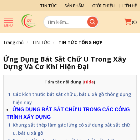
TIN TỨC
SẢN PHẨM
GIỚI THIỆU
LIÊN HỆ
(
)
0
Trang chủ
TIN TỨC
TIN TỨC TỔNG HỢP
Ứng Dụng Bát Sắt Chữ U Trong Xây
Dựng Và Cơ Khí Hiện Đại
Tóm tắt nội dung
[
Hide
]
Các kích thước bát sắt chữ u, bát u xà gồ thông dụng
hiện nay
ỨNG DỤNG BÁT SẮT CHỮ U TRONG CÁC CÔNG
TRÌNH XÂY DỰNG
Khung sắt thép làm gác lửng có sử dụng bắt sắt chữ
u, bát u xà gồ