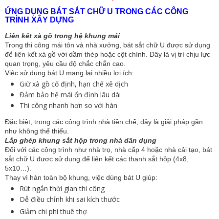
ỨNG DỤNG BÁT SẮT CHỮ U TRONG CÁC CÔNG
TRÌNH XÂY DỰNG
Liên kết xà gồ trong hệ khung mái
Trong thi công mái tôn và nhà xưởng, bát sắt chữ U được sử dụng
để liên kết xà gồ với dầm thép hoặc cột chính. Đây là vị trí chịu lực
quan trọng, yêu cầu độ chắc chắn cao.
Việc sử dụng bát U mang lại nhiều lợi ích:
Giữ xà gồ cố định, hạn chế xê dịch
Đảm bảo hệ mái ổn định lâu dài
Thi công nhanh hơn so với hàn
Đặc biệt, trong các công trình nhà tiền chế, đây là giải pháp gần
như không thể thiếu.
Lắp ghép khung sắt hộp trong nhà dân dụng
Đối với các công trình như nhà trọ, nhà cấp 4 hoặc nhà cải tạo, bát
sắt chữ U được sử dụng để liên kết các thanh sắt hộp (4x8,
5x10…).
Thay vì hàn toàn bộ khung, việc dùng bát U giúp:
Rút ngắn thời gian thi công
Dễ điều chỉnh khi sai kích thước
Giảm chi phí thuê thợ