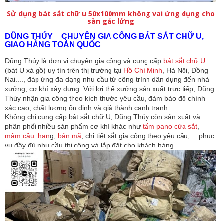
Sử dụng bát sắt chữ u 50x100mm không vai ứng dụng cho
sàn gác lửng
DŨNG THÚY – CHUYÊN GIA CÔNG BÁT SẮT CHỮ U,
GIAO HÀNG TOÀN QUỐC
Dũng Thúy là đơn vị chuyên gia công và cung cấp
bát sắt chữ U
(bát U xà gồ) uy tín trên thị trường tại
Hồ Chí Minh
, Hà Nội, Đồng
Nai...., đáp ứng đa dạng nhu cầu từ công trình dân dụng đến nhà
xưởng, cơ khí xây dựng. Với lợi thế xưởng sản xuất trực tiếp, Dũng
Thúy nhận gia công theo kích thước yêu cầu, đảm bảo độ chính
xác cao, chất lượng ổn định và giá thành cạnh tranh.
Không chỉ cung cấp bát sắt chữ U, Dũng Thúy còn sản xuất và
phân phối nhiều sản phẩm cơ khí khác như
tấm pano cửa sắt
,
mâm cầu than
g,
bản mã
, chi tiết sắt gia công theo yêu cầu,… phục
vụ đầy đủ nhu cầu thi công và lắp đặt cho khách hàng.