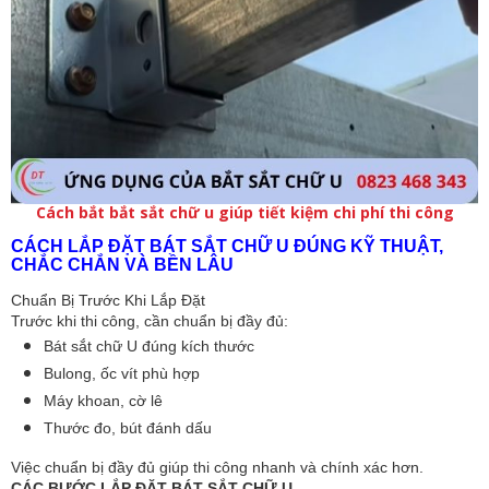
Cách bắt bắt sắt chữ u giúp tiết kiệm chi phí thi công
CÁCH LẮP ĐẶT BÁT SẮT CHỮ U ĐÚNG KỸ THUẬT,
CHẮC CHẮN VÀ BỀN LÂU
Chuẩn Bị Trước Khi Lắp Đặt
Trước khi thi công, cần chuẩn bị đầy đủ:
Bát sắt chữ U đúng kích thước
Bulong, ốc vít phù hợp
Máy khoan, cờ lê
Thước đo, bút đánh dấu
Việc chuẩn bị đầy đủ giúp thi công nhanh và chính xác hơn.
CÁC BƯỚC LẮP ĐẶT BÁT SẮT CHỮ U