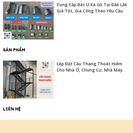
Cung Cấp Bát U Xà Gồ Tại Đắk Lắk
Giá Tốt, Gia Công Theo Yêu Cầu
SẢN PHẨM
Lắp Đặt Cầu Thang Thoát Hiểm
Cho Nhà Ở, Chung Cư, Nhà Máy
LIÊN HỆ