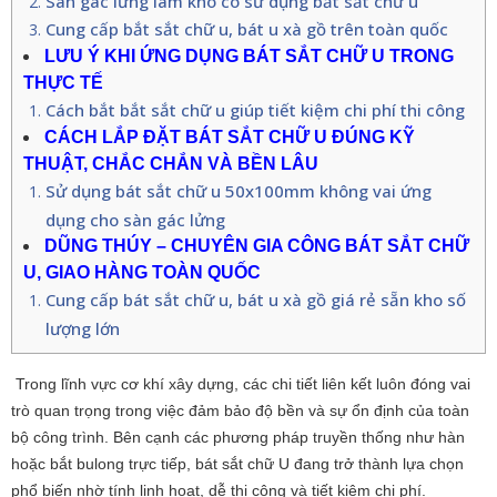
Sàn gác lửng làm kho có sử dụng bắt sắt chữ u
Cung cấp bắt sắt chữ u, bát u xà gồ trên toàn quốc
LƯU Ý KHI ỨNG DỤNG BÁT SẮT CHỮ U TRONG
THỰC TẾ
Cách bắt bắt sắt chữ u giúp tiết kiệm chi phí thi công
CÁCH LẮP ĐẶT BÁT SẮT CHỮ U ĐÚNG KỸ
THUẬT, CHẮC CHẮN VÀ BỀN LÂU
Sử dụng bát sắt chữ u 50x100mm không vai ứng
dụng cho sàn gác lửng
DŨNG THÚY – CHUYÊN GIA CÔNG BÁT SẮT CHỮ
U, GIAO HÀNG TOÀN QUỐC
Cung cấp bát sắt chữ u, bát u xà gồ giá rẻ sẵn kho số
lượng lớn
Trong lĩnh vực cơ khí xây dựng, các chi tiết liên kết luôn đóng vai
trò quan trọng trong việc đảm bảo độ bền và sự ổn định của toàn
bộ công trình. Bên cạnh các phương pháp truyền thống như hàn
hoặc bắt bulong trực tiếp, bát sắt chữ U đang trở thành lựa chọn
phổ biến nhờ tính linh hoạt, dễ thi công và tiết kiệm chi phí.