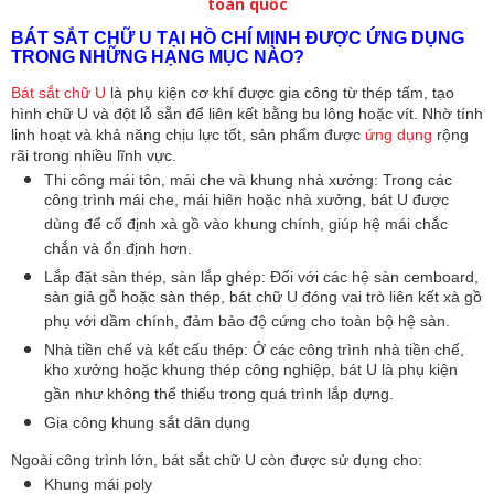
toàn quốc
BÁT SẮT CHỮ U TẠI HỒ CHÍ MINH ĐƯỢC ỨNG DỤNG 
TRONG NHỮNG HẠNG MỤC NÀO?
Bát sắt chữ U
 là phụ kiện cơ khí được gia công từ thép tấm, tạo 
hình chữ U và đột lỗ sẵn để liên kết bằng bu lông hoặc vít. Nhờ tính 
linh hoạt và khả năng chịu lực tốt, sản phẩm được
 ứng dụng
 rộng 
rãi trong nhiều lĩnh vực.
Thi công mái tôn, mái che và khung nhà xưởng: 
Trong các 
công trình mái che, mái hiên hoặc nhà xưởng, bát U được 
dùng để cố định xà gồ vào khung chính, giúp hệ mái chắc 
chắn và ổn định hơn.
Lắp đặt sàn thép, sàn lắp ghép: 
Đối với các hệ sàn cemboard, 
sàn giả gỗ hoặc sàn thép, bát chữ U đóng vai trò liên kết xà gồ 
phụ với dầm chính, đảm bảo độ cứng cho toàn bộ hệ sàn.
Nhà tiền chế và kết cấu thép: 
Ở các công trình nhà tiền chế, 
kho xưởng hoặc khung thép công nghiệp, bát U là phụ kiện 
gần như không thể thiếu trong quá trình lắp dựng.
Gia công khung sắt dân dụng
Ngoài công trình lớn, bát sắt chữ U còn được sử dụng cho:
Khung mái poly