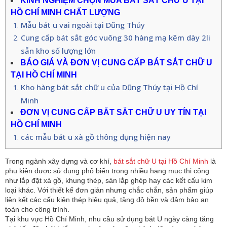
KINH NGHIỆM CHỌN MUA BÁT SẮT CHỮ U TẠI 
HỒ CHÍ MINH CHẤT LƯỢNG
Mẫu bát u vai ngoài tại Dũng Thúy
Cung cấp bát sắt góc vuông 30 hàng mạ kẽm dày 2li
sẵn kho số lượng lớn
BÁO GIÁ VÀ ĐƠN VỊ CUNG CẤP BÁT SẮT CHỮ U 
TẠI HỒ CHÍ MINH
Kho hàng bát sắt chữ u của Dũng Thúy tại Hồ Chí
Minh
ĐƠN VỊ CUNG CẤP BẮT SẮT CHỮ U UY TÍN TẠI 
HỒ CHÍ MINH
các mẫu bát u xà gồ thông dụng hiện nay
Trong ngành xây dựng và cơ khí, 
bát sắt chữ U tại Hồ Chí Minh 
là 
phụ kiện được sử dụng phổ biến trong nhiều hạng mục thi công 
như lắp đặt xà gồ, khung thép, sàn lắp ghép hay các kết cấu kim 
loại khác. Với thiết kế đơn giản nhưng chắc chắn, sản phẩm giúp 
liên kết các cấu kiện thép hiệu quả, tăng độ bền và đảm bảo an 
toàn cho công trình.
Tại khu vực Hồ Chí Minh, nhu cầu sử dụng bát U ngày càng tăng 