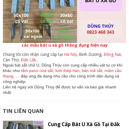
các mẫu bát u xà gồ thông dụng hiện nay
Chúng tôi còn nhận cung cấp tại
Hà Nội
, Bình Dương,
Đồng Nai
,
Cần Thơ,
Đắk Lắk.
..
Ngoài bát sắt chữ U, Dũng Thúy còn cung cấp nhiều vật tư cơ khí 
khác như 
tấm pano cửa sắt
,
 lưới thép hàn
, 
bản mã sắt
, 
mâm cầu 
thang
, … đáp ứng đa dạng nhu cầu cho công trình dân dụng và 
công nghiệp.
Liên hệ ngay với Dũng Thúy để được tư vấn và báo giá nhanh 
nhất. 
TIN LIÊN QUAN
Cung Cấp Bát U Xà Gồ Tại Đắk