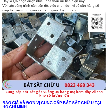
Đây là lựa chọn được nhiều nhà thầu ưu tiên hiện nay.
Với các công trình cần tiến độ, việc chọn đơn vị có sẵn hàng sẽ 
giúp tiết kiệm thời gian và tránh gián đoạn thi công.
Cung cấp bát sắt góc vuông 30 hàng mạ kẽm dày 2li sẵn
kho số lượng lớn
BÁO GIÁ VÀ ĐƠN VỊ CUNG CẤP BÁT SẮT CHỮ U TẠI 
HỒ CHÍ MINH