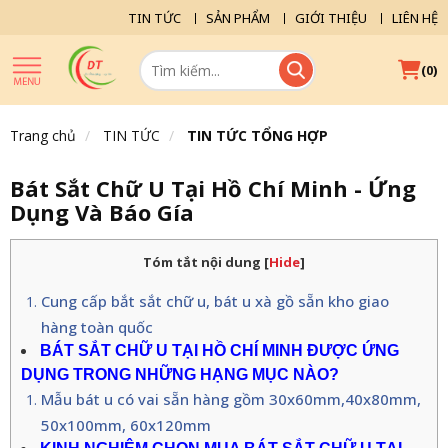
TIN TỨC
SẢN PHẨM
GIỚI THIỆU
LIÊN HỆ
(
)
0
Trang chủ
TIN TỨC
TIN TỨC TỔNG HỢP
Bát Sắt Chữ U Tại Hồ Chí Minh - Ứng
Dụng Và Báo Gía
Tóm tắt nội dung
[
Hide
]
Cung cấp bắt sắt chữ u, bát u xà gồ sẵn kho giao
hàng toàn quốc
BÁT SẮT CHỮ U TẠI HỒ CHÍ MINH ĐƯỢC ỨNG 
DỤNG TRONG NHỮNG HẠNG MỤC NÀO?
Mẫu bát u có vai sẵn hàng gồm 30x60mm,40x80mm,
50x100mm, 60x120mm