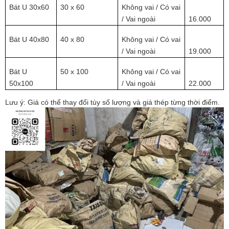
Bát U 30x60
30 x 60
Không vai / Có vai 
/ Vai ngoài
16.000  
Bát U 40x80
40 x 80
Không vai / Có vai 
/ Vai ngoài
19.000  
Bát U 
50 x 100
Không vai / Có vai 
50x100
/ Vai ngoài
22.000  
Lưu ý: Giá có thể thay đổi tùy số lượng và giá thép từng thời điểm.