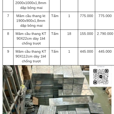
2000x1000x1,8mm 
dập bông mai
7
Mâm cầu thang kt 
Tấm
1
775.000
775.000
1900x900x1,8mm 
dập bông mai
8
Mâm cầu thang KT 
Tấm
18
155.000
2.790.000
90X22cm dày 1li4 
chống trượt
9
Mâm cầu thang KT 
Tấm
1
445.000
445.000
90X112cm dày 1li4 
chống trượt