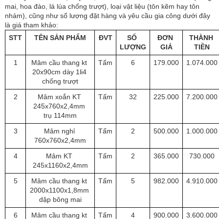
mai, hoa đào, lá lúa chống trượt), loại vật liệu (tôn kẽm hay tôn 
nhám), cũng như số lượng đặt hàng và yêu cầu gia công dưới đây 
là giá tham khảo:
STT
TÊN SẢN PHẨM
ĐVT
SỐ 
ĐƠN 
THÀNH 
LƯỢNG
GIÁ
TIỀN
1
Mâm cầu thang kt 
Tấm
6
179.000
1.074.000
20x90cm dày 1li4 
chống trượt
2
Mâm xoắn KT 
Tấm
32
225.000
7.200.000
245x760x2,4mm 
trụ 114mm
3
Mâm nghỉ 
Tấm
2
500.000
1.000.000
760x760x2,4mm
4
Mâm KT 
Tấm
2
365.000
730.000
245x1160x2,4mm
5
Mâm cầu thang kt 
Tấm
5
982.000
4.910.000
2000x1100x1,8mm 
dập bông mai
6
Mâm cầu thang kt 
Tấm
4
900.000
3.600.000