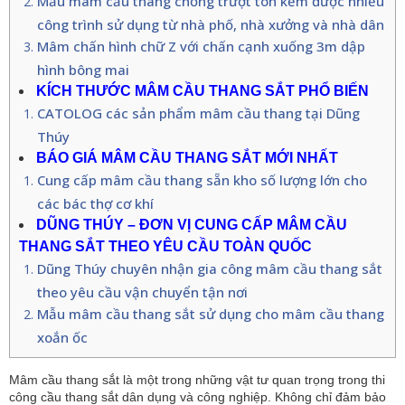
Mẫu mâm cầu thang chống trượt tôn kẽm được nhiều
công trình sử dụng từ nhà phố, nhà xưởng và nhà dân
Mâm chấn hình chữ Z với chấn cạnh xuống 3m dập
hình bông mai
KÍCH THƯỚC MÂM CẦU THANG SẮT PHỔ BIẾN
CATOLOG các sản phẩm mâm cầu thang tại Dũng
Thúy
BÁO GIÁ MÂM CẦU THANG SẮT MỚI NHẤT
Cung cấp mâm cầu thang sẵn kho số lượng lớn cho
các bác thợ cơ khí
DŨNG THÚY – ĐƠN VỊ CUNG CẤP MÂM CẦU 
THANG SẮT THEO YÊU CẦU TOÀN QUỐC
Dũng Thúy chuyên nhận gia công mâm cầu thang sắt
theo yêu cầu vận chuyển tận nơi
Mẫu mâm cầu thang sắt sử dụng cho mâm cầu thang
xoắn ốc
Mâm cầu thang sắt là một trong những vật tư quan trọng trong thi 
công cầu thang sắt dân dụng và công nghiệp. Không chỉ đảm bảo 