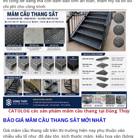
thi công dễ dàng mà còn đảm bảo tính an toàn, thẩm mỹ và tối ưu 
chi phí cho công trình.
CATOLOG các sản phẩm mâm cầu thang tại Dũng Thúy
BÁO GIÁ MÂM CẦU THANG SẮT MỚI NHẤT
Giá mâm cầu thang sắt trên thị trường hiện nay phụ thuộc vào 
nhiều yếu tố như: độ dày tôn, kích thước mâm, kiểu hoa văn (bông 