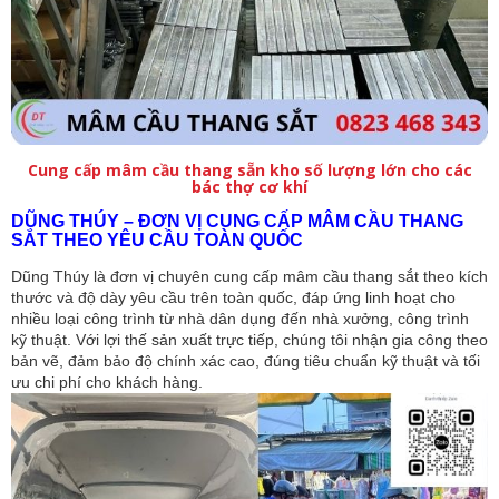
Cung cấp mâm cầu thang sẵn kho số lượng lớn cho các
bác thợ cơ khí
DŨNG THÚY – ĐƠN VỊ CUNG CẤP MÂM CẦU THANG 
SẮT THEO YÊU CẦU TOÀN QUỐC
Dũng Thúy là đơn vị chuyên cung cấp mâm cầu thang sắt theo kích 
thước và độ dày yêu cầu trên toàn quốc, đáp ứng linh hoạt cho 
nhiều loại công trình từ nhà dân dụng đến nhà xưởng, công trình 
kỹ thuật. Với lợi thế sản xuất trực tiếp, chúng tôi nhận gia công theo 
bản vẽ, đảm bảo độ chính xác cao, đúng tiêu chuẩn kỹ thuật và tối 
ưu chi phí cho khách hàng.