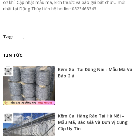
cơ khí. Cập nhật mẫu mã, kích thước và báo giá bát chữ U mới
nhất tại Dũng Thúy.Liên hệ hotline 0823468343
Tag:
,
TIN TỨC
Kẽm Gai Tại Đồng Nai - Mẫu Mã Và
Báo Giá
Kẽm Gai Hàng Rào Tại Hà Nội –
Mẫu Mã, Báo Giá Và Đơn Vị Cung
Cấp Uy Tín