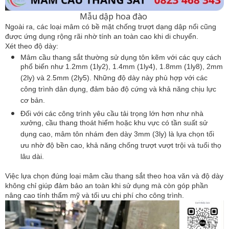
Mẫu dập hoa đào
Ngoài ra, các loại mâm có bề mặt chống trượt dạng dập nổi cũng 
được ứng dụng rộng rãi nhờ tính an toàn cao khi di chuyển.
Xét theo độ dày:
Mâm cầu thang sắt thường sử dụng tôn kẽm với các quy cách 
phổ biến như 1.2mm (1ly2), 1.4mm (1ly4), 1.8mm (1ly8), 2mm 
(2ly) và 2.5mm (2ly5). Những độ dày này phù hợp với các 
công trình dân dụng, đảm bảo độ cứng và khả năng chịu lực 
cơ bản. 
Đối với các công trình yêu cầu tải trọng lớn hơn như nhà 
xưởng, cầu thang thoát hiểm hoặc khu vực có tần suất sử 
dụng cao, mâm tôn nhám đen dày 3mm (3ly) là lựa chọn tối 
ưu nhờ độ bền cao, khả năng chống trượt vượt trội và tuổi thọ 
lâu dài.
Việc lựa chọn đúng loại mâm cầu thang sắt theo hoa văn và độ dày 
không chỉ giúp đảm bảo an toàn khi sử dụng mà còn góp phần 
nâng cao tính thẩm mỹ và tối ưu chi phí cho công trình.