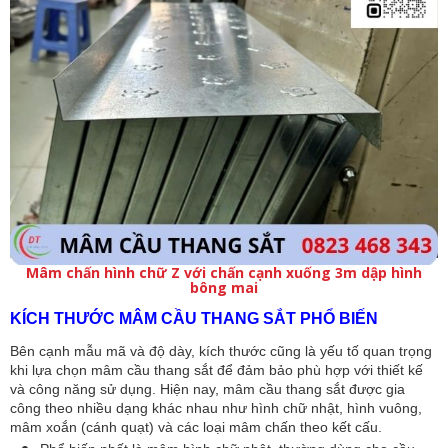
Mâm chấn hình chữ Z với chấn cạnh xuống 3m dập hình
bông mai
KÍCH THƯỚC MÂM CẦU THANG SẮT PHỔ BIẾN
Bên cạnh mẫu mã và độ dày, kích thước cũng là yếu tố quan trọng 
khi lựa chọn mâm cầu thang sắt để đảm bảo phù hợp với thiết kế 
và công năng sử dụng. Hiện nay, mâm cầu thang sắt được gia 
công theo nhiều dạng khác nhau như hình chữ nhật, hình vuông, 
mâm xoắn (cánh quạt) và các loại mâm chấn theo kết cấu.