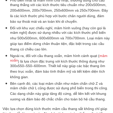
Phổ biến nhất là mâm hình chữ nhật, thường dùng cho cầu 
thang thẳng với các kích thước tiêu chuẩn như 200x500mm, 
200x600mm, 200x700mm, 250x600mm và 250x700mm. Đây 
là các kích thước phù hợp với bước chân người dùng, đảm 
bảo sự thoải mái và an toàn khi di chuyển.
Đối với khu vực chiếu nghỉ, mâm hình vuông (hay còn gọi là 
mâm nghỉ) được sử dụng nhiều với các kích thước phổ biến 
như 500x500mm, 600x600mm và 700x700mm. Loại mâm này 
giúp tạo điểm dừng chân thuận tiện, đặc biệt trong các cầu 
thang có chiều cao lớn.
Ngoài ra, đối với cầu thang xoắn, mâm hình cánh quạt (
mâm 
xoắn
) là lựa chọn đặc trưng với kích thước thông dụng như 
300x550–550–600mm. Thiết kế này giúp các bậc thang ôm 
theo trục xoắn, đảm bảo tính thẩm mỹ và tiết kiệm diện tích 
không gian.
Bên cạnh đó, các loại mâm chấn như mâm chấn chữ Z và 
mâm chấn chữ L cũng được sử dụng phổ biến trong thi công. 
Các dạng chấn này giúp tăng độ cứng, dễ liên kết với khung 
xương và đảm bảo độ chắc chắn cho toàn bộ hệ cầu thang.
Việc lựa chọn đúng kích thước mâm cầu thang sắt không chỉ giúp 