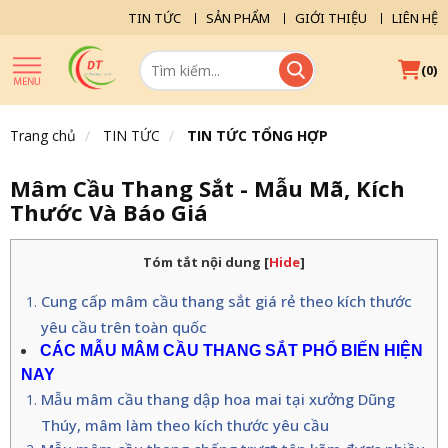
TIN TỨC
SẢN PHẨM
GIỚI THIỆU
LIÊN HỆ
(
)
0
Trang chủ
TIN TỨC
TIN TỨC TỔNG HỢP
Mâm Cầu Thang Sắt - Mẫu Mã, Kích
Thước Và Báo Giá
Tóm tắt nội dung
[
Hide
]
Cung cấp mâm cầu thang sắt giá rẻ theo kích thước
yêu cầu trên toàn quốc
CÁC MẪU MÂM CẦU THANG SẮT PHỔ BIẾN HIỆN 
NAY
Mẫu mâm cầu thang dập hoa mai tại xưởng Dũng
Thúy, mâm làm theo kích thước yêu cầu