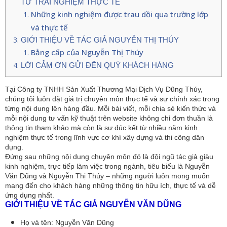
TỪ TRẢI NGHIỆM THỰC TẾ
Những kinh nghiệm được trau dồi qua trường lớp
và thực tế
GIỚI THIỆU VỀ TÁC GIẢ NGUYỄN THỊ THÚY
Bằng cấp của Nguyễn Thị Thúy
LỜI CẢM ƠN GỬI ĐẾN QUÝ KHÁCH HÀNG
Tại Công ty TNHH Sản Xuất Thương Mại Dịch Vụ Dũng Thúy, 
chúng tôi luôn đặt giá trị chuyên môn thực tế và sự chính xác trong 
từng nội dung lên hàng đầu. Mỗi bài viết, mỗi chia sẻ kiến thức và 
mỗi nội dung tư vấn kỹ thuật trên website không chỉ đơn thuần là 
thông tin tham khảo mà còn là sự đúc kết từ nhiều năm kinh 
nghiệm thực tế trong lĩnh vực cơ khí xây dựng và thi công dân 
dụng.
Đứng sau những nội dung chuyên môn đó là đội ngũ tác giả giàu 
kinh nghiệm, trực tiếp làm việc trong ngành, tiêu biểu là Nguyễn 
Văn Dũng và Nguyễn Thị Thúy – những người luôn mong muốn 
mang đến cho khách hàng những thông tin hữu ích, thực tế và dễ 
ứng dụng nhất.
GIỚI THIỆU VỀ TÁC GIẢ NGUYỄN VĂN DŨNG
Họ và tên: Nguyễn Văn Dũng