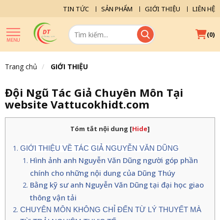
TIN TỨC
SẢN PHẨM
GIỚI THIỆU
LIÊN HỆ
(
)
0
Trang chủ
GIỚI THIỆU
Đội Ngũ Tác Giả Chuyên Môn Tại
website Vattucokhidt.com
Tóm tắt nội dung
[
Hide
]
GIỚI THIỆU VỀ TÁC GIẢ NGUYỄN VĂN DŨNG
Hình ảnh anh Nguyễn Văn Dũng người góp phần
chính cho những nội dung của Dũng Thúy
Bằng kỹ sư anh Nguyễn Văn Dũng tại đại học giao
thông vận tải
CHUYÊN MÔN KHÔNG CHỈ ĐẾN TỪ LÝ THUYẾT MÀ 