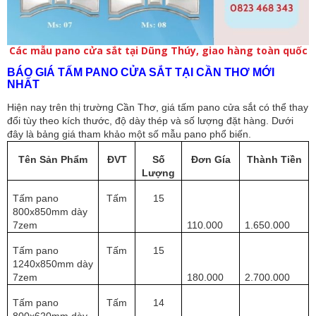
Các mẫu pano cửa sắt tại Dũng Thúy, giao hàng toàn quốc
BÁO GIÁ TẤM PANO CỬA SẮT TẠI CẦN THƠ MỚI
NHẤT
Hiện nay trên thị trường Cần Thơ, giá tấm pano cửa sắt có thể thay
đổi tùy theo kích thước, độ dày thép và số lượng đặt hàng. Dưới
đây là bảng giá tham khảo một số mẫu pano phổ biến.
Tên Sản Phẩm
ĐVT
Số
Đơn Gía
Thành Tiền
Lượng
Tấm pano
Tấm
15
800x850mm dày
7zem
110.000
1.650.000
Tấm pano
Tấm
15
1240x850mm dày
7zem
180.000
2.700.000
Tấm pano
Tấm
14