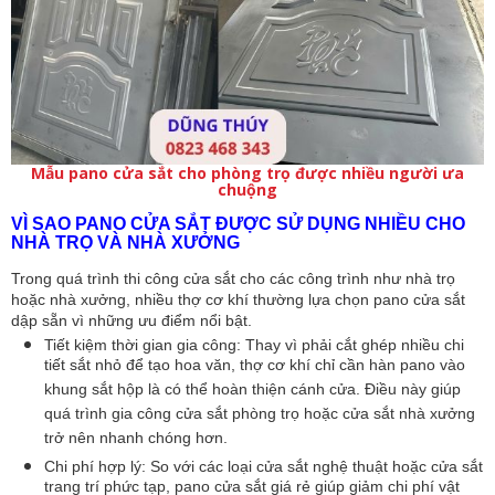
Mẫu pano cửa sắt cho phòng trọ được nhiều người ưa
chuộng
VÌ SAO PANO CỬA SẮT ĐƯỢC SỬ DỤNG NHIỀU CHO
NHÀ TRỌ VÀ NHÀ XƯỞNG
Trong quá trình thi công cửa sắt cho các công trình như nhà trọ
hoặc nhà xưởng, nhiều thợ cơ khí thường lựa chọn pano cửa sắt
dập sẵn vì những ưu điểm nổi bật.
Tiết kiệm thời gian gia công:
Thay vì phải cắt ghép nhiều chi
tiết sắt nhỏ để tạo hoa văn, thợ cơ khí chỉ cần hàn pano vào
khung sắt hộp là có thể hoàn thiện cánh cửa. Điều này giúp
quá trình gia công cửa sắt phòng trọ hoặc cửa sắt nhà xưởng
trở nên nhanh chóng hơn.
Chi phí hợp lý:
So với các loại cửa sắt nghệ thuật hoặc cửa sắt
trang trí phức tạp, pano cửa sắt giá rẻ giúp giảm chi phí vật