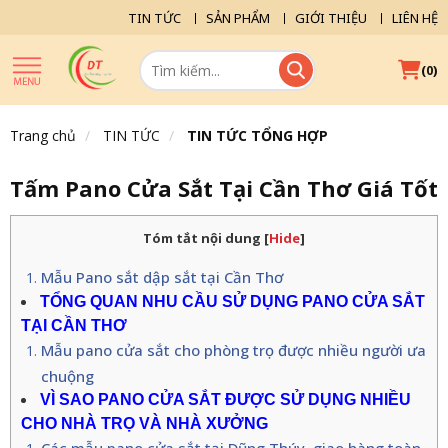
TIN TỨC
SẢN PHẨM
GIỚI THIỆU
LIÊN HỆ
(
)
0
Trang chủ
TIN TỨC
TIN TỨC TỔNG HỢP
Tấm Pano Cửa Sắt Tại Cần Thơ Giá Tốt
Tóm tắt nội dung
[
Hide
]
Mẫu Pano sắt dập sắt tại Cần Thơ
TỔNG QUAN NHU CẦU SỬ DỤNG PANO CỬA SẮT
TẠI CẦN THƠ
Mẫu pano cửa sắt cho phòng trọ được nhiều người ưa
chuộng
VÌ SAO PANO CỬA SẮT ĐƯỢC SỬ DỤNG NHIỀU
CHO NHÀ TRỌ VÀ NHÀ XƯỞNG