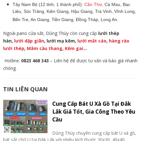
Tây Nam Bộ (12 tỉnh, 1 thành phố):
Cần Thơ
, Cà Mau, Bạc
Liêu, Sóc Trăng, Kiên Giang, Hậu Giang, Trà Vinh, Vĩnh Long,
Bến Tre, An Giang, Tiền Giang, Đồng Tháp, Long An.
Ngoài pano cửa sắt, Dũng Thúy còn cung cấp
lưới thép
hàn,
lưới dập giãn
, lưới mạ kẽm,
lưới mắt cáo
,
hàng rào
lưới thép
,
Mâm cầu thang
,
Kẽm gai
…
Hotline:
0823 468 343
– Liên hệ để được tư vấn và báo giá nhanh
chóng.
TIN LIÊN QUAN
Cung Cấp Bát U Xà Gồ Tại Đắk
Lắk Giá Tốt, Gia Công Theo Yêu
Cầu
Dũng Thúy chuyên cung cấp bát U xà gồ,
bát sắt chữ U tại Đắk Lắk với nhiều kích thước 30x30, 40x40,