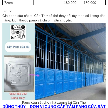
7zem
180.000
180.000
Lưu ý:
Giá pano cửa sắt tại Cần Thơ có thể thay đổi tùy theo số lượng đặt
hàng, kích thước pano và chi phí vận chuyển.
Pano của sắt cho nhà xưởng tại Cần Thơ
DŨNG THÚY – ĐƠN VỊ CUNG CẤP TẤM PANO CỬA SẮT