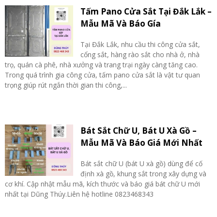
Tấm Pano Cửa Sắt Tại Đắk Lắk –
Mẫu Mã Và Báo Gía
Tại Đắk Lắk, nhu cầu thi công cửa sắt,
cổng sắt, hàng rào sắt cho nhà ở, nhà
trọ, quán cà phê, nhà xưởng và trang trại ngày càng tăng cao.
Trong quá trình gia công cửa, tấm pano cửa sắt là vật tư quan
trọng giúp rút ngắn thời gian thi công,...
Bát Sắt Chữ U, Bát U Xà Gồ –
Mẫu Mã Và Báo Giá Mới Nhất
Bát sắt chữ U (bát U xà gồ) dùng để cố
định xà gồ, khung sắt trong xây dựng và
cơ khí. Cập nhật mẫu mã, kích thước và báo giá bát chữ U mới
nhất tại Dũng Thúy.Liên hệ hotline 0823468343