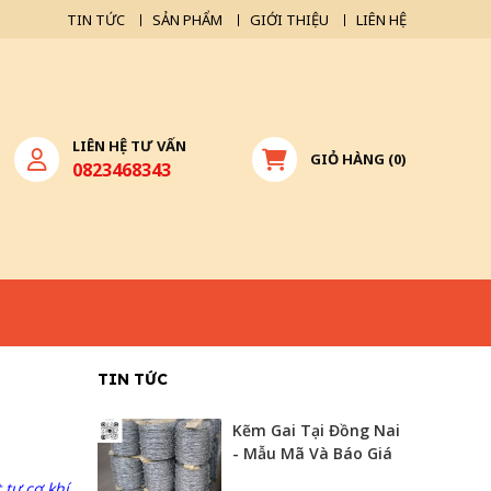
TIN TỨC
SẢN PHẨM
GIỚI THIỆU
LIÊN HỆ
LIÊN HỆ TƯ VẤN
GIỎ HÀNG
(
0
)
0823468343
TIN TỨC
Kẽm Gai Tại Đồng Nai
- Mẫu Mã Và Báo Giá
tư cơ khí,