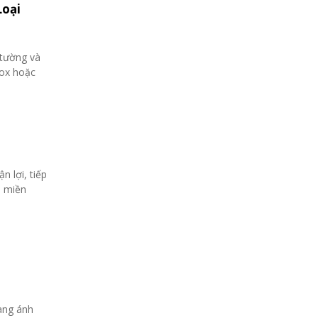
Loại
 tường và
nox hoặc
n lợi, tiếp
h miền
mang ánh