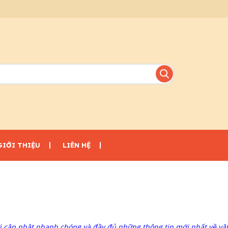
GIỚI THIỆU
LIÊN HỆ
i cập nhật nhanh chóng và đầy đủ những thông tin mới nhất về vật 