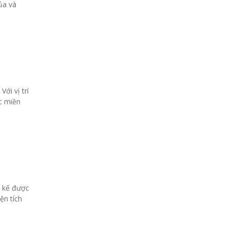
ủa và
ới vị trí
c miền
t kế được
ện tích