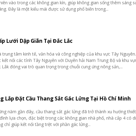
hiên vào trong các không gian kín, giúp không gian sống thêm sáng s
ng. Đây là một kiểu mái được sử dụng phổ biến trong...
p Lưới Dập Giãn Tại Đắc Lắc
à trung tâm kinh tế, văn hóa và công nghiệp của khu vực Tây Nguyên. V
c kết nối các tỉnh Tây Nguyên với Duyên hải Nam Trung Bộ và khu vự
Lắk đóng vai trò quan trọng trong chuỗi cung ứng nông sản,...
g Lắp Đặt Cầu Thang Sắt Gác Lửng Tại Hồ Chí Minh
ng năm gần đây, cầu thang sắt gác lửng đã trở thành xu hướng thiế
 đình lựa chọn, đặc biệt trong các không gian nhà phố, nhà cấp 4 có di
 chỉ giúp kết nối tầng trệt với phần gác lửng...