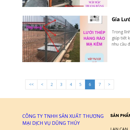
Gía Lư
Trong lĩn
giúp tiết
nhu cầu đ
<<
<
2
3
4
5
6
7
>
CÔNG TY TNHH SẢN XUẤT THƯƠNG
SẢN PHẨ
MẠI DỊCH VỤ DŨNG THÚY
LAN CAN