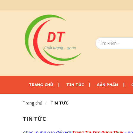
TRANG CHỦ
TIN TỨC
SẢN PHẨM
Trang chủ
TIN TỨC
TIN TỨC
Chào mừng bạn đến với
Trang Tin Tức Dũng Thúy
– nơ