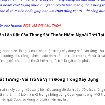
n phẩm chất lượng phục vụ ngành cơ khí trên toàn quốc. Chúng tô
ác và thực tiễn nhất, giúp bạn lựa chọn đúng vật tư – thi công đún
úy qua Hotline
0823 468 343 ( Ms Thúy)
p Lắp Đặt Cầu Thang Sắt Thoát Hiểm Ngoài Trời Tại
 thoát hiểm là hạng mục bắt buộc trong xây dựng nhà cao tầng, tòa
à xưởng, khu công nghiệp, giúp đảm bảo an toàn cho người và tài sả
Trong đó, cầu thang thoát hiểm ngoài trời là giải pháp phổ...
át Tường - Vai Trò Và Vị Trí Đóng Trong Xây Dựng
 trình xây dựng, việc xử lý bề mặt tường để đảm bảo độ bền, chống 
ính thẩm mỹ luôn là một trong những công đoạn quan trọng. Một t
 hiệu quả được sử dụng phổ biến hiện nay là...