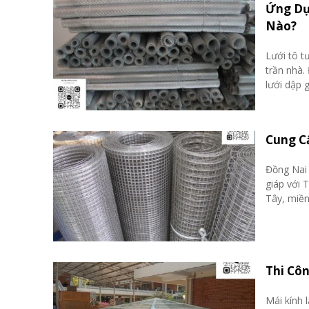
Ứng Dụ
Nào?
Lưới tô t
trần nhà.
lưới dập g
Cung C
Đồng Nai 
giáp với 
Tây, miền
Thi Côn
Mái kính 