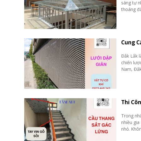
sáng tự n
thoáng đã
Cung Cấ
Đắk Lắk l
chiến lượ
Nam, Đắk 
Thi Côn
Trong nhữ
nhiều gia
nhỏ. Không