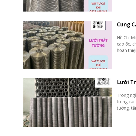
Cung C
Hồ Chí Mi
cao ốc, c
hoàn thiện
Lưới T
Trong ngà
trong các
tường, tă