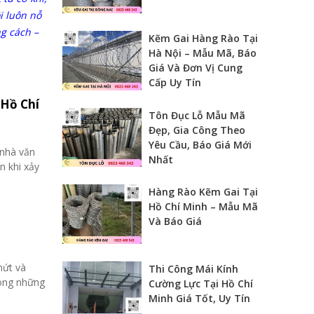
i luôn nỗ
g cách –
Kẽm Gai Hàng Rào Tại
Hà Nội – Mẫu Mã, Báo
Giá Và Đơn Vị Cung
Cấp Uy Tín
 Hồ Chí
Tôn Đục Lỗ Mẫu Mã
Đẹp, Gia Công Theo
Yêu Cầu, Báo Giá Mới
 nhà văn
Nhất
n khi xảy
Hàng Rào Kẽm Gai Tại
Hồ Chí Minh – Mẫu Mã
Và Báo Giá
nứt và
Thi Công Mái Kính
rong những
Cường Lực Tại Hồ Chí
Minh Giá Tốt, Uy Tín