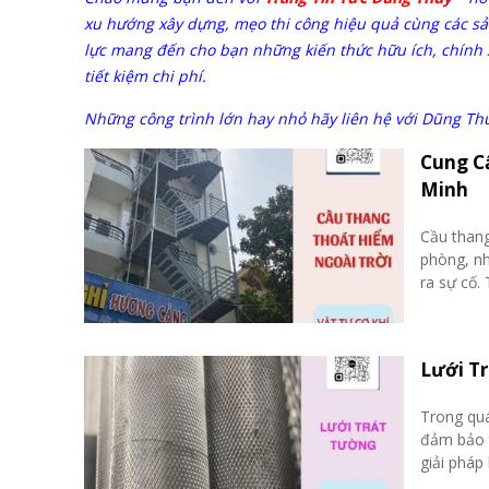
xu hướng xây dựng, mẹo thi công hiệu quả cùng các sả
lực mang đến cho bạn những kiến thức hữu ích, chính x
tiết kiệm chi phí.
Những công trình lớn hay nhỏ hãy liên hệ với Dũng Th
Cung Cấ
Minh
Cầu thang
phòng, nh
ra sự cố. 
Lưới Tr
Trong quá
đảm bảo t
giải pháp