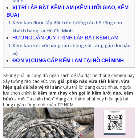
Minh
VỊ TRÍ LẮP ĐẶT KẼM LAM (KẼM LƯỠI GIAO, KẼM
BÚA)
Kẽm lam được lắp đặt trên tường rào bê tông cho
khách hàng tại Hồ Chí Minh
HƯỚNG DẪN QUY TRÌNH LẮP ĐẶT KẼM LAM
Kẽm lam kết với hàng rào chông sắt tăng gấp đôi bảo
vệ
ĐƠN VỊ CUNG CẤP KẼM LAM TẠI HỒ CHÍ MINH
Không phải ai cũng đủ ngân sách để lắp đặt hệ thống camera hay
xây tường rào cao vút. Vậy
giải pháp nào vừa tiết kiệm, vừa
hiệu quả để bảo vệ tài sản?
Câu trả lời đang được nhiều người
lựa chọn chính là
kẽm lam (hay còn gọi là kẽm lưỡi dao, kẽm
búa)
– một “lá chắn thép” đang âm thầm phát huy hiệu quả tại
hàng ngàn công trình khắp TP.HCM.