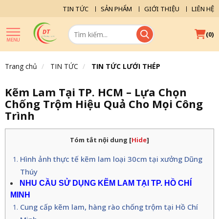
TIN TỨC
SẢN PHẨM
GIỚI THIỆU
LIÊN HỆ
(
)
0
Trang chủ
TIN TỨC
TIN TỨC LƯỚI THÉP
Kẽm Lam Tại TP. HCM – Lựa Chọn
Chống Trộm Hiệu Quả Cho Mọi Công
Trình
Tóm tắt nội dung
[
Hide
]
Hình ảnh thực tế kẽm lam loại 30cm tại xưởng Dũng
Thúy
NHU CẦU SỬ DỤNG KẼM LAM TẠI TP. HỒ CHÍ
MINH
Cung cấp kẽm lam, hàng rào chống trộm tại Hồ Chí