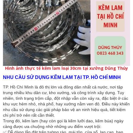
Hình ảnh thực tế kẽm lam loại 30cm tại xưởng Dũng Thúy
NHU CẦU SỬ DỤNG KẼM LAM TẠI TP. HỒ CHÍ MINH
TP. Hồ Chí Minh là đô thị lớn và đông dân nhất cả nước, nơi tập
trung nhiều khu dân cư, kho xưởng, và công trình xây dựng. Tuy
nhiên, tình trạng trộm cắp, đột nhập vẫn còn xảy ra, đặc biệt ở các
khu vực hẻm nhỏ, nhà phố, hay xưởng nằm ven đô. Điều này khiến
nhu cầu sử dụng các giải pháp bảo vệ an ninh hiệu quả, tiết kiệm
chi phí trở nên rất cần thiết.
Trong đó, kẽm lam (hay còn gọi là kẽm lưỡi dao, kẽm búa) ngày
càng được ưa chuộng nhờ những ưu điểm vượt trội:
✅ Dễ dàng lắp đặt trên tường rào, mái tôn, cửa sổ, lan can, ban