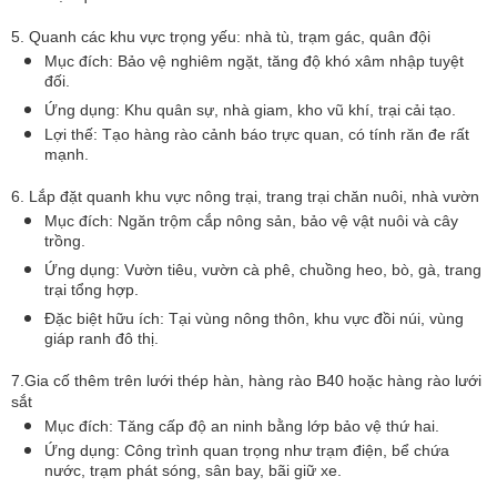
5. Quanh các khu vực trọng yếu: nhà tù, trạm gác, quân đội
Mục đích: Bảo vệ nghiêm ngặt, tăng độ khó xâm nhập tuyệt
đối.
Ứng dụng: Khu quân sự, nhà giam, kho vũ khí, trại cải tạo.
Lợi thế: Tạo hàng rào cảnh báo trực quan, có tính răn đe rất
mạnh.
6. Lắp đặt quanh khu vực nông trại, trang trại chăn nuôi, nhà vườn
Mục đích: Ngăn trộm cắp nông sản, bảo vệ vật nuôi và cây
trồng.
Ứng dụng: Vườn tiêu, vườn cà phê, chuồng heo, bò, gà, trang
trại tổng hợp.
Đặc biệt hữu ích: Tại vùng nông thôn, khu vực đồi núi, vùng
giáp ranh đô thị.
7.Gia cố thêm trên lưới thép hàn, hàng rào B40 hoặc hàng rào lưới
sắt
Mục đích: Tăng cấp độ an ninh bằng lớp bảo vệ thứ hai.
Ứng dụng: Công trình quan trọng như trạm điện, bể chứa
nước, trạm phát sóng, sân bay, bãi giữ xe.