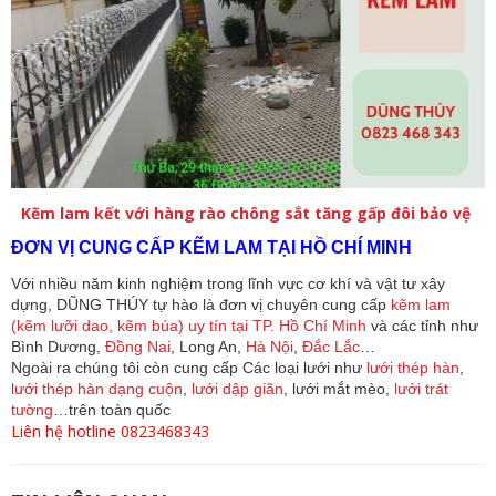
Kẽm lam kết với hàng rào chông sắt tăng gấp đôi bảo vệ
ĐƠN VỊ CUNG CẤP KẼM LAM TẠI HỒ CHÍ MINH
Với nhiều năm kinh nghiệm trong lĩnh vực cơ khí và vật tư xây
dựng, DŨNG THÚY tự hào là đơn vị chuyên cung cấp
kẽm lam
(kẽm lưỡi dao, kẽm búa) uy tín tại TP. Hồ Chí Minh
và các tỉnh như
Bình Dương,
Đồng Nai
, Long An,
Hà Nội
,
Đắc Lắc
…
Ngoài ra chúng tôi còn cung cấp Các loại lưới như
lưới thép hàn
,
lưới thép hàn dạng cuộn
,
lưới dập giãn
, lưới mắt mèo,
lưới trát
tường
…trên toàn quốc
Liên hệ hotline 0823468343