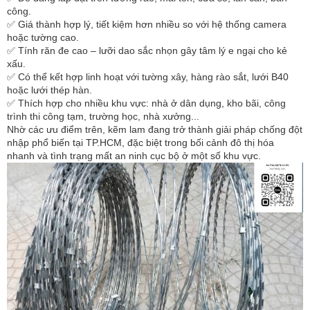
công.
✅ Giá thành hợp lý, tiết kiệm hơn nhiều so với hệ thống camera
hoặc tường cao.
✅ Tính răn đe cao – lưỡi dao sắc nhọn gây tâm lý e ngại cho kẻ
xấu.
✅ Có thể kết hợp linh hoạt với tường xây, hàng rào sắt, lưới B40
hoặc lưới thép hàn.
✅ Thích hợp cho nhiều khu vực: nhà ở dân dụng, kho bãi, công
trình thi công tạm, trường học, nhà xưởng...
Nhờ các ưu điểm trên, kẽm lam đang trở thành giải pháp chống đột
nhập phổ biến tại TP.HCM, đặc biệt trong bối cảnh đô thị hóa
nhanh và tình trạng mất an ninh cục bộ ở một số khu vực.