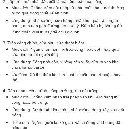
2. Lắp trên mái nhà, đặc biệt là mái tôn hoặc mái bằng
Mục đích: Chống trộm đột nhập từ phía mái nhà – nơi thường
bị bỏ qua trong thiết kế an ninh.
Ứng dụng: Nhà xưởng, cửa hàng, nhà kho, quán ăn, ngân
hàng, nhà dân gần đường lớn. Lưu ý: Đảm bảo hệ khung đỡ
vững chắc vì vị trí này dễ chịu gió lớn.
3. Trên cổng chính, cửa phụ, cửa thoát hiểm
Mục đích: Ngăn chặn hành vi trèo cổng hoặc đột nhập qua
cửa phụ, nơi ít người để ý.
Ứng dụng: Cổng nhà dân, xưởng sản xuất, cửa ra vào kho
chứa hàng, bãi xe.
Ưu điểm: Có thể tháo lắp linh hoạt khi cần bảo trì hoặc thay
thế.
4. Rào quanh công trình, công trường, khu đất trống
Mục đích: Chống xâm nhập trái phép vào khu vực đang thi
công hoặc bỏ trống.
Ứng dụng: Dự án bất động sản, nhà xưởng đang xây, khu đất
trống.
Hiệu quả: Ngăn người lạ, kẻ gian, và cả động vật hoang dã
hiệu quả.