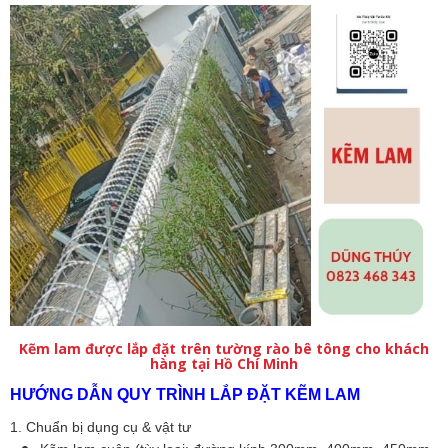
Kẽm lam được lắp đặt trên tường rào bê tông cho khách
hàng tại Hồ Chí Minh
HƯỚNG DẪN QUY TRÌNH LẮP ĐẶT KẼM LAM
1. Chuẩn bị dụng cụ & vật tư