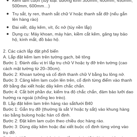
Kẽm lam cuộn (tùy loại: đường kính 300mm, 400mm, 450mm,
500mm, 600mm…)
Trụ sắt, ty ren, thanh sắt chữ V hoặc thanh sắt đỡ (nếu gắn
lên hàng rào)
Đai xiết, dây kẽm, vít, ốc nở (tùy nền lắp)
Dụng cụ: Máy khoan, máy hàn, kiềm cắt kẽm, găng tay bảo
hộ, kính mắt, đồ bảo hộ.
2. Các cách lắp đặt phổ biến
A. Lắp đặt kẽm lam trên tường gạch, bê tông
Bước 1: Đánh dấu vị trí lắp trụ chữ V hoặc ty đỡ trên tường (cao
cách mặt tường từ 20–30cm).
Bước 2: Khoan tường và cố định thanh chữ V bằng bu lông nở.
Bước 3: Căng kẽm lam cuộn lên trên, cố định từng điểm vào thanh
đỡ bằng đai xiết hoặc dây kẽm chắc chắn.
Bước 4: Cắt bớt phần dư, kiểm tra độ chắc chắn, đảm bảo lưỡi dao
hướng ra ngoài (chống leo trèo).
B. Lắp đặt kẽm lam trên hàng rào sắt/lưới B40
Bước 1: Gắn trụ đỡ (thường là sắt V hoặc ty sắt) vào khung hàng
rào bằng bulong hoặc hàn cố định.
Bước 2: Đặt kẽm lam cuộn theo chiều dọc hàng rào.
Bước 3: Dùng dây kẽm hoặc đai xiết buộc cố định từng vòng vào
trụ đỡ.