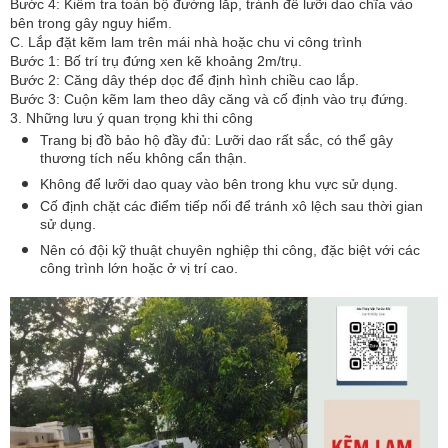
Bước 4: Kiểm tra toàn bộ đường lắp, tránh để lưỡi dao chĩa vào
bên trong gây nguy hiểm.
C. Lắp đặt kẽm lam trên mái nhà hoặc chu vi công trình
Bước 1: Bố trí trụ đứng xen kẽ khoảng 2m/trụ.
Bước 2: Căng dây thép dọc để định hình chiều cao lắp.
Bước 3: Cuộn kẽm lam theo dây căng và cố định vào trụ đứng.
3. Những lưu ý quan trọng khi thi công
Trang bị đồ bảo hộ đầy đủ: Lưỡi dao rất sắc, có thể gây
thương tích nếu không cẩn thận.
Không để lưỡi dao quay vào bên trong khu vực sử dụng.
Cố định chặt các điểm tiếp nối để tránh xô lệch sau thời gian
sử dụng.
Nên có đội kỹ thuật chuyên nghiệp thi công, đặc biệt với các
công trình lớn hoặc ở vị trí cao.