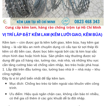
Cung cấp kẽm lam, hàng rào chống trộm tại Hồ Chí Minh
VỊ TRÍ LẮP ĐẶT KẼM LAM (KẼM LƯỠI GIAO, KẼM BÚA)
Kẽm lam – còn được gọi là kẽm lưỡi giao, kẽm búa, hay kẽm gai
băng – là vật liệu an ninh chuyên dụng có cấu tạo từ sợi thép lõi
kẽm có độ bền cao, được bọc bên ngoài bởi các lá kim loại sắc
nhọn hình dao hoặc hình búa. Sản phẩm này thường được sử
dụng để gia cố hàng rào, tường rào, mái nhà, và những khu vực
cần tăng cường bảo vệ chống xâm nhập, leo trèo hoặc phá hoại.
1. Lắp đặt trên đầu tường rào, tường bao nhà ở – nhà máy – khu
công nghiệp
Đây là vị trí phổ biến nhất để lắp kẽm lam.
Mục đích: Chống leo trèo từ bên ngoài vào khuôn viên công
trình.
Ưu điểm: Hiệu quả ngăn chặn cao, không cần bảo trì nhiều,
có thể gia cố thêm ở các góc khuất dễ bị đột nhập.