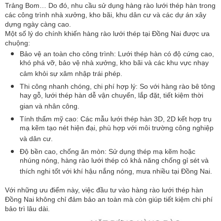
Trảng Bom… Do đó, nhu cầu sử dụng hàng rào lưới thép hàn trong
các công trình nhà xưởng, kho bãi, khu dân cư và các dự án xây
dựng ngày càng cao.
Một số lý do chính khiến hàng rào lưới thép tại Đồng Nai được ưa
chuộng:
Bảo vệ an toàn cho công trình: Lưới thép hàn có độ cứng cao,
khó phá vỡ, bảo vệ nhà xưởng, kho bãi và các khu vực nhạy
cảm khỏi sự xâm nhập trái phép.
Thi công nhanh chóng, chi phí hợp lý: So với hàng rào bê tông
hay gỗ, lưới thép hàn dễ vận chuyển, lắp đặt, tiết kiệm thời
gian và nhân công.
Tính thẩm mỹ cao: Các mẫu lưới thép hàn 3D, 2D kết hợp trụ
mạ kẽm tạo nét hiện đại, phù hợp với môi trường công nghiệp
và dân cư.
Độ bền cao, chống ăn mòn: Sử dụng thép mạ kẽm hoặc
nhúng nóng, hàng rào lưới thép có khả năng chống gỉ sét và
thích nghi tốt với khí hậu nắng nóng, mưa nhiều tại Đồng Nai.
Với những ưu điểm này, việc đầu tư vào hàng rào lưới thép hàn
Đồng Nai không chỉ đảm bảo an toàn mà còn giúp tiết kiệm chi phí
bảo trì lâu dài.