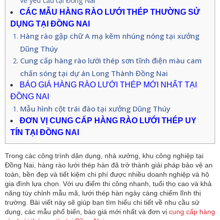
vẽ yêu cầu tại Đồng Nai
CÁC MẪU HÀNG RÀO LƯỚI THÉP THƯỜNG SỬ
DỤNG TẠI ĐỒNG NAI
Hàng rào gập chữ A mạ kẽm nhúng nóng tại xưởng
Dũng Thúy
Cung cấp hàng rào lưới thép sơn tĩnh điện màu cam
chấn sóng tại dự án Long Thành Đồng Nai
BÁO GIÁ HÀNG RÀO LƯỚI THÉP MỚI NHẤT TẠI
ĐỒNG NAI
Mẫu hình cột trái đào tại xưởng Dũng Thúy
ĐƠN VỊ CUNG CẤP HÀNG RÀO LƯỚI THÉP UY
TÍN TẠI ĐỒNG NAI
Trong các công trình dân dụng, nhà xưởng, khu công nghiệp tại
Đồng Nai, hàng rào lưới thép hàn đã trở thành giải pháp bảo vệ an
toàn, bền đẹp và tiết kiệm chi phí được nhiều doanh nghiệp và hộ
gia đình lựa chọn. Với ưu điểm thi công nhanh, tuổi thọ cao và khả
năng tùy chỉnh mẫu mã, lưới thép hàn ngày càng chiếm lĩnh thị
trường. Bài viết này sẽ giúp bạn tìm hiểu chi tiết về nhu cầu sử
dụng, các mẫu phổ biến, báo giá mới nhất và đơn vị
cung cấp hàng