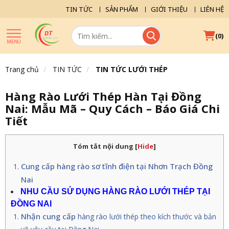
TIN TỨC
SẢN PHẨM
GIỚI THIỆU
LIÊN HỆ
(
)
0
Trang chủ
TIN TỨC
TIN TỨC LƯỚI THÉP
Hàng Rào Lưới Thép Hàn Tại Đồng
Nai: Mẫu Mã – Quy Cách – Báo Giá Chi
Tiết
Tóm tắt nội dung
[
Hide
]
Cung cấp hàng rào sơ tĩnh điện tại Nhơn Trạch Đồng
Nai
NHU CẦU SỬ DỤNG HÀNG RÀO LƯỚI THÉP TẠI
ĐỒNG NAI
Nhận cung cấp
hàng rào lưới thép
theo kích thước và bản