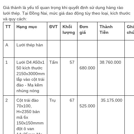
Giá thành là yếu tố quan trọng khi quyết định sử dụng hàng rào
lưới thép. Tại Đồng Nai, mức giá dao động tùy theo loại, kích thước
và quy cách:
TT
Hạng mục
ĐVT
Khối
Đơn
Thành
Ghi
lượng
giá
Tiền
ch
A
Lưới thép hàn
1
Lưới D4 A50x1
Tấm
57
38.760.000
50 kích thước
680.000
2150x3000mm
lắp vào cột trái
đào - Mạ kẽm
nhúng nóng
2
Cột trái đào
Trụ
67
35.175.000
70x100,
525.000
H=2350 bản
mã 6x
150x150mmm
đột ô van