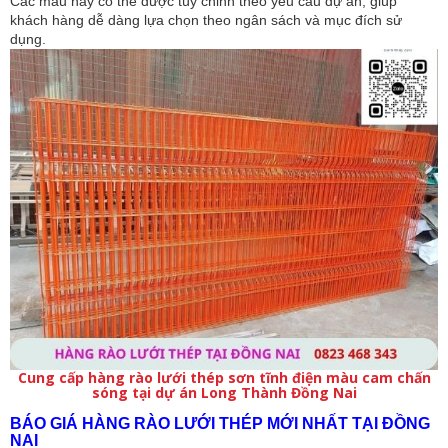
Các mẫu này có thể được tùy chỉnh theo yêu cầu dự án, giúp
khách hàng dễ dàng lựa chọn theo ngân sách và mục đích sử
dụng.
Cung cấp hàng rào lưới thép sơn tĩnh điện màu cam chấn
sóng tại dự án Long Thành Đồng Nai
BÁO GIÁ HÀNG RÀO LƯỚI THÉP MỚI NHẤT TẠI ĐỒNG
NAI