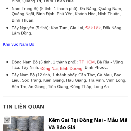
Bình, Quảng Trị, Thừa Thiên Huế.
Nam Trung Bộ (8 tỉnh, 1 thành phố): Đà Nẵng, Quảng Nam,
Quảng Ngãi, Bình Định, Phú Yên, Khánh Hòa, Ninh Thuận,
Bình Thuận.
Tây Nguyên (5 tỉnh): Kon Tum, Gia Lai,
Đắk Lắk
, Đắk Nông,
Lâm Đồng.
Khu vực Nam Bộ
Đông Nam Bộ (5 tỉnh, 1 thành phố):
TP HCM
, Bà Rịa - Vũng
Tàu, Tây Ninh,
, Bình Phước.
Đồng Nai,
Bình Dương
Tây Nam Bộ (12 tỉnh, 1 thành phố): Cần Thơ, Cà Mau, Bạc
Liêu, Sóc Trăng, Kiên Giang, Hậu Giang, Trà Vinh, Vĩnh Long,
Bến Tre, An Giang, Tiền Giang, Đồng Tháp, Long An.
TIN LIÊN QUAN
Kẽm Gai Tại Đồng Nai - Mẫu Mã
Và Báo Giá