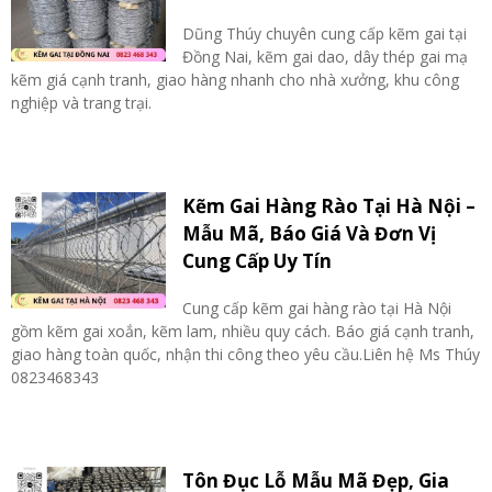
Dũng Thúy chuyên cung cấp kẽm gai tại
Đồng Nai, kẽm gai dao, dây thép gai mạ
kẽm giá cạnh tranh, giao hàng nhanh cho nhà xưởng, khu công
nghiệp và trang trại.
Kẽm Gai Hàng Rào Tại Hà Nội –
Mẫu Mã, Báo Giá Và Đơn Vị
Cung Cấp Uy Tín
Cung cấp kẽm gai hàng rào tại Hà Nội
gồm kẽm gai xoắn, kẽm lam, nhiều quy cách. Báo giá cạnh tranh,
giao hàng toàn quốc, nhận thi công theo yêu cầu.Liên hệ Ms Thúy
0823468343
Tôn Đục Lỗ Mẫu Mã Đẹp, Gia