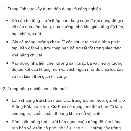
1. Trong lĩnh vực xây dựng dân dụng và công nghiệp
Đổ sàn bê tông: Lưới thép hàn dạng cuộn được dùng để gia
cố sàn nhà dân dụng, nhà xưởng, nhà kho giúp tăng độ bền,
hạn chế rạn nứt.
Gia cố móng, tường chắn: Ở các khu vực có địa hình phức
tạp, nền đất yếu, lưới thép hàn hỗ trợ rất tốt trong việc tăng
khả năng chịu tải.
Xây dựng nhà tiền chế, xưởng sản xuất: Là vật liệu lý tưởng
để tạo kết cấu khung, nền và vách ngăn nhờ độ chịu lực cao
và tiết kiệm thời gian thi công.
2. Trong nông nghiệp và chăn nuôi
Làm chuồng trại chăn nuôi: Các trang trại bò, heo, gà, vịt… ở
Krông Pắk, Ea H’leo, Cư Kuin sử dụng lưới thép hàn để làm
chuồng trại chắc chắn, thoáng khí và dễ vệ sinh.
Rào chắn nông trại: Lưới hàn dạng cuộn dùng để làm hàng
rào bảo vệ vườn cà phê, hồ tiêu, cao su – những cây trồng