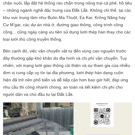
chăn nuôi, lắp đặt hệ thống rào chắn trong nông trại cà phê, hồ tiêu
– những ngành nghề đặc trưng của Đắk Lắk. Không chỉ thế, tại các
khu vực trung tâm như Buôn Ma Thuột, Ea Kar, Krông Năng hay
Cư M’gar, các dự án nhà ở, đường giao thông, công trình công
cộng... cũng ngày càng ưu tiên sử dụng lưới thép hàn thay cho các
loại lưới thủ công truyền thống.
Bên cạnh đó, việc vận chuyển vật tư đến vùng cao nguyên trước
đây thường gặp khó khăn do địa hình và chi phí vận chuyển. Tuy
nhiên, với mạng lưới giao thông cải thiện và sự tham gia của nhiều
đơn vị cung cấp uy tín tại địa phương, lưới thép hàn dạng cuộn
hiện đã trở nên phổ biến và dễ tiếp cận hơn bao giờ hết, đáp ứng
nhu cầu thi công nhanh chóng, an toàn và tiết kiệm chi phí cho
người dân và chủ đầu tư tại Đắk Lắk.