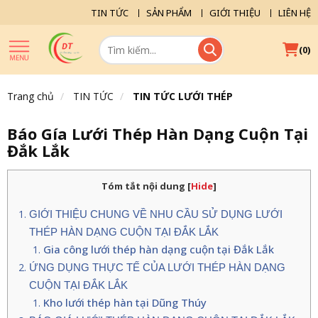
TIN TỨC
SẢN PHẨM
GIỚI THIỆU
LIÊN HỆ
(
)
0
Trang chủ
TIN TỨC
TIN TỨC LƯỚI THÉP
Báo Gía Lưới Thép Hàn Dạng Cuộn Tại
Đắk Lắk
Tóm tắt nội dung
[
Hide
]
GIỚI THIỆU CHUNG VỀ NHU CẦU SỬ DỤNG LƯỚI
THÉP HÀN DẠNG CUỘN TẠI ĐẮK LẮK
Gia công lưới thép hàn dạng cuộn tại Đắk Lắk
ỨNG DỤNG THỰC TẾ CỦA LƯỚI THÉP HÀN DẠNG
CUỘN TẠI ĐẮK LẮK
Kho lưới thép hàn tại Dũng Thúy