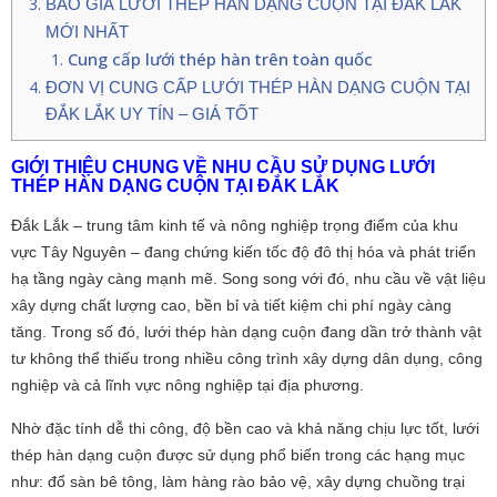
BÁO GIÁ LƯỚI THÉP HÀN DẠNG CUỘN TẠI ĐẮK LẮK
MỚI NHẤT
Cung cấp lưới thép hàn trên toàn quốc
ĐƠN VỊ CUNG CẤP LƯỚI THÉP HÀN DẠNG CUỘN TẠI
ĐẮK LẮK UY TÍN – GIÁ TỐT
GIỚI THIỆU CHUNG VỀ NHU CẦU SỬ DỤNG LƯỚI
THÉP HÀN DẠNG CUỘN TẠI ĐẮK LẮK
Đắk Lắk – trung tâm kinh tế và nông nghiệp trọng điểm của khu
vực Tây Nguyên – đang chứng kiến tốc độ đô thị hóa và phát triển
hạ tầng ngày càng mạnh mẽ. Song song với đó, nhu cầu về vật liệu
xây dựng chất lượng cao, bền bỉ và tiết kiệm chi phí ngày càng
tăng. Trong số đó, lưới thép hàn dạng cuộn đang dần trở thành vật
tư không thể thiếu trong nhiều công trình xây dựng dân dụng, công
nghiệp và cả lĩnh vực nông nghiệp tại địa phương.
Nhờ đặc tính dễ thi công, độ bền cao và khả năng chịu lực tốt, lưới
thép hàn dạng cuộn được sử dụng phổ biến trong các hạng mục
như: đổ sàn bê tông, làm hàng rào bảo vệ, xây dựng chuồng trại