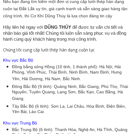
Nếu bạn đang tìm kiếm một đơn vị cung cấp lưới thép hàn dạng
cuộn tại Đắk Lắk uy tín, giá cạnh tranh và sẵn sàng giao hàng tận
công trình, thì Cơ Khí Dũng Thúy là lựa chọn đáng tin cậy
Hãy liên hệ ngay với
DŨNG THÚY
để được tư vấn chi tiết và
nhận báo giá tốt nhất! Chúng tôi luôn sẵn sàng phục vụ và đồng
hành cùng quý khách hàng trong mọi công trình.
Chúng tôi cung cấp lưới thép hàn dạng cuộn tại:
Khu vực Bắc Bộ
Đồng bằng sông Hồng (10 tỉnh, 1 thành phố): Hà Nội, Hải
Phòng, Vĩnh Phúc, Thái Bình, Ninh Bình, Nam Định, Hưng
Yên, Hải Dương, Hà Nam, Bắc Ninh.
Đông Bắc Bộ (9 tỉnh): Quảng Ninh, Bắc Giang, Phú Thọ, Thái
Nguyên, Tuyên Quang, Lạng Sơn, Bắc Kạn, Cao Bằng, Hà
Giang.
Tây Bắc Bộ (6 tỉnh): Sơn La, Lai Châu, Hòa Bình, Điện Biên,
Yên Bái, Lào Cai.
Khu vực Trung Bộ
Bắc Trung Bộ (6 tỉnh): Thanh Hóa, Nghệ An, Hà Tĩnh, Quảng