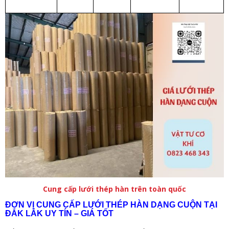
Cung cấp lưới thép hàn trên toàn quốc
ĐƠN VỊ CUNG CẤP LƯỚI THÉP HÀN DẠNG CUỘN TẠI
ĐẮK LẮK UY TÍN – GIÁ TỐT